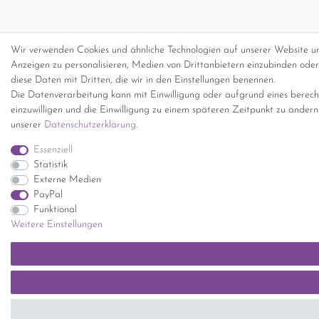
Wir verwenden Cookies und ähnliche Technologien auf unserer Website un
Anzeigen zu personalisieren, Medien von Drittanbietern einzubinden oder 
diese Daten mit Dritten, die wir in den Einstellungen benennen.
Die Datenverarbeitung kann mit Einwilligung oder aufgrund eines berecht
einzuwilligen und die Einwilligung zu einem späteren Zeitpunkt zu änder
unserer
Daten­schutz­erklärung
.
Essenziell
Statistik
Externe Medien
PayPal
Funktional
Weitere Einstellungen
SEHR GUT
(5 / 5)
aus
1414
Bewertungen bei: ebay.de, shopvote.de ⓘ