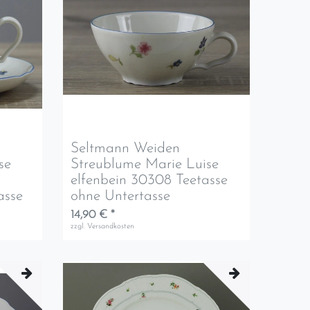
Seltmann Weiden
se
Streublume Marie Luise
elfenbein 30308 Teetasse
asse
ohne Untertasse
14,90 € *
zzgl.
Versandkosten