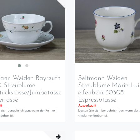
mann Weiden Bayreuth
Seltmann Weiden
3 Streublume
Streublume Marie Lui
tückstasse/Jumbotasse
elfenbein 30308
ertasse
Espressotasse
ft
Ausverkauft
 sich benachrichigen, wenn der Artikel
Lassen Sie sich benachrichigen, wenn der 
ügbar ist.
wieder verfügbar ist.