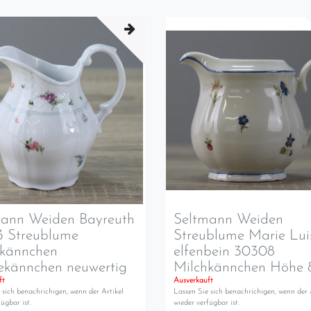
mann Weiden Bayreuth
Seltmann Weiden
3 Streublume
Streublume Marie Lui
hkännchen
elfenbein 30308
ekännchen neuwertig
Milchkännchen Höhe 
ft
Ausverkauft
 sich benachrichigen, wenn der Artikel
Lassen Sie sich benachrichigen, wenn der 
ügbar ist.
wieder verfügbar ist.