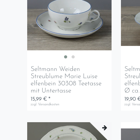
Seltmann Weiden
Selt
Streublume Marie Luise
Streu
elfenbein 30308 Teetasse
elfen
mit Untertasse
Ø ca.
15,99 € *
19,90 €
zzgl.
Versandkosten
zzgl.
Vers