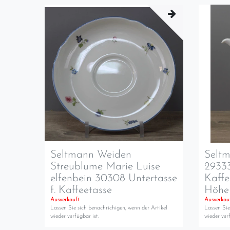
Seltmann Weiden
Selt
Streublume Marie Luise
2933
elfenbein 30308 Untertasse
Kaffe
f. Kaffeetasse
Höhe 
Ausverkauft
Ausverkau
Lassen Sie sich benachrichigen, wenn der Artikel
Lassen Sie
wieder verfügbar ist.
wieder verf