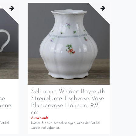
Seltmann Weiden Bayreuth
se
Streublume Tischvase Vase
anne
Blumenvase Höhe ca. 9,2
cm
Ausverkauft
Artikel
Lassen Sie sich benachrichigen, wenn der Artikel
wieder verfügbar ist.