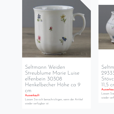
Seltmann Weiden
Selt
Streublume Marie Luise
2933
elfenbein 30308
Stövc
Henkelbecher Höhe ca 9
11,5 
cm
Ausverkau
Lassen Sie
Ausverkauft
wieder verf
Lassen Sie sich benachrichigen, wenn der Artikel
wieder verfügbar ist.