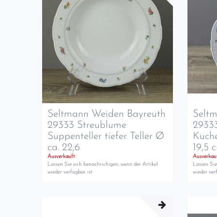
Seltmann Weiden Bayreuth
Selt
29333 Streublume
2933
Suppenteller tiefer Teller Ø
Kuche
ca. 22,6
19,5 
Ausverkauft
Ausverkau
Lassen Sie sich benachrichigen, wenn der Artikel
Lassen Sie
wieder verfügbar ist.
wieder verf