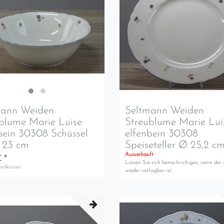
mann Weiden
Seltmann Weiden
blume Marie Luise
Streublume Marie Lui
bein 30308 Schüssel
elfenbein 30308
 23 cm
Speiseteller Ø 25,2 c
Ausverkauft
 *
Lassen Sie sich benachrichigen, wenn der 
andkosten
wieder verfügbar ist.