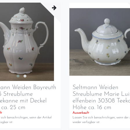
mann Weiden Bayreuth
Seltmann Weiden
3 Streublume
Streublume Marie Lui
ekanne mit Deckel
elfenbein 30308 Teek
ca. 25 cm
Höhe ca. 16 cm
ft
Ausverkauft
 sich benachrichigen, wenn der Artikel
Lassen Sie sich benachrichigen, wenn der 
ügbar ist.
wieder verfügbar ist.