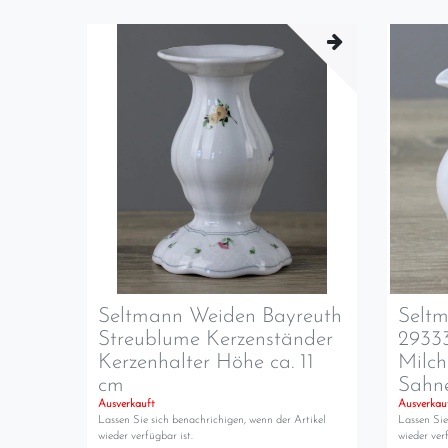
Seltmann Weiden Bayreuth
Selt
Streublume Kerzenständer
2933
Kerzenhalter Höhe ca. 11
Milc
cm
Sahn
Ausverkauft
Ausverkau
Lassen Sie sich benachrichigen, wenn der Artikel
Lassen Sie
wieder verfügbar ist.
wieder verf