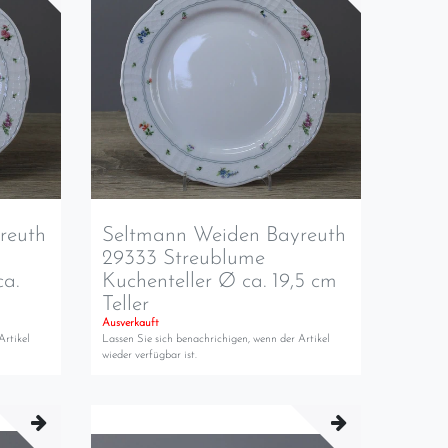
reuth
Seltmann Weiden Bayreuth
29333 Streublume
ca.
Kuchenteller Ø ca. 19,5 cm
Teller
Ausverkauft
Artikel
Lassen Sie sich benachrichigen, wenn der Artikel
wieder verfügbar ist.