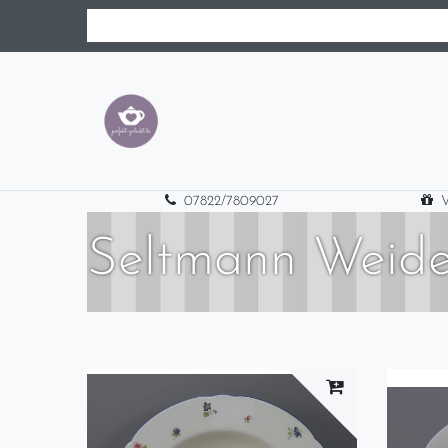
07822/7809027
V
Seltmann Weide