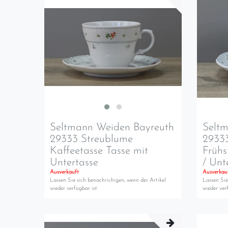
Seltmann Weiden Bayreuth
Selt
29333 Streublume
2933
Kaffeetasse Tasse mit
Frühs
Untertasse
/ Unt
Ausverkauft
Ausverkau
Lassen Sie sich benachrichigen, wenn der Artikel
Lassen Sie
wieder verfügbar ist.
wieder verf