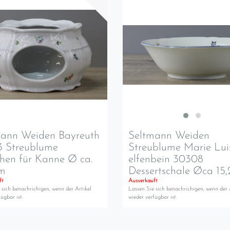
mann Weiden Bayreuth
Seltmann Weiden
3 Streublume
Streublume Marie Lui
hen für Kanne Ø ca.
elfenbein 30308
cm
Dessertschale Øca 15
ft
Ausverkauft
 sich benachrichigen, wenn der Artikel
Lassen Sie sich benachrichigen, wenn der 
ügbar ist.
wieder verfügbar ist.