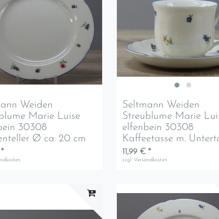
mann Weiden
Seltmann Weiden
blume Marie Luise
Streublume Marie Lui
bein 30308
elfenbein 30308
nteller Ø ca. 20 cm
Kaffeetasse m. Untert
 *
11,99 € *
andkosten
zzgl.
Versandkosten