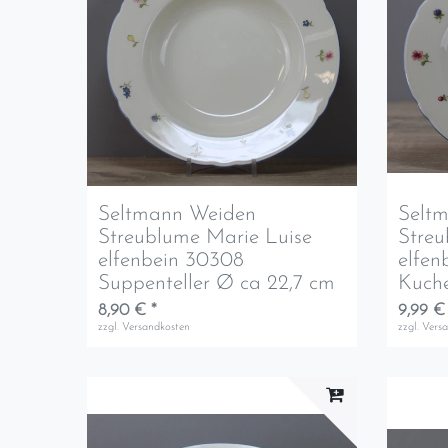
Seltmann Weiden
Selt
Streublume Marie Luise
Streu
elfenbein 30308
elfen
Suppenteller Ø ca 22,7 cm
Kuche
8,90 € *
9,99 €
zzgl.
Versandkosten
zzgl.
Vers