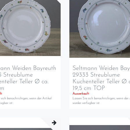
mann Weiden Bayreuth
Seltmann Weiden Bay
3 Streublume
29333 Streublume
nteller Teller Ø ca.
Kuchenteller Teller Ø 
cm
19,5 cm TOP
ft
Ausverkauft
 sich benachrichigen, wenn der Artikel
Lassen Sie sich benachrichigen, wenn der 
ügbar ist.
wieder verfügbar ist.