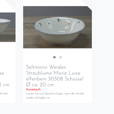
Seltmann Weiden
se
Streublume Marie Luise
elfenbein 30308 Schüssel
,2 cm
Ø ca. 20 cm
Ausverkauft
Artikel
Lassen Sie sich benachrichigen, wenn der Artikel
wieder verfügbar ist.