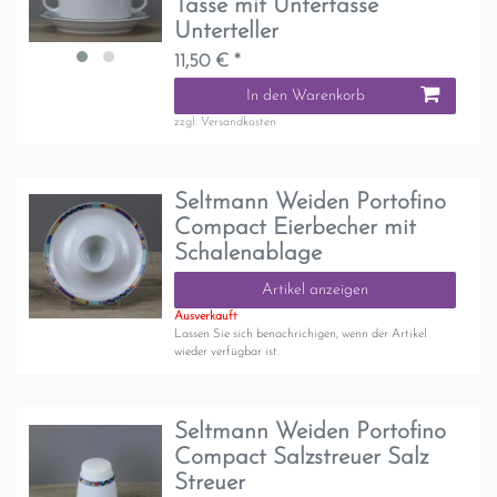
Tasse mit Untertasse
Unterteller
11,50 € *
In den Warenkorb
zzgl.
Versandkosten
Seltmann Weiden Portofino
Compact Eierbecher mit
Schalenablage
Artikel anzeigen
Ausverkauft
Lassen Sie sich benachrichigen, wenn der Artikel
wieder verfügbar ist.
Seltmann Weiden Portofino
Compact Salzstreuer Salz
Streuer