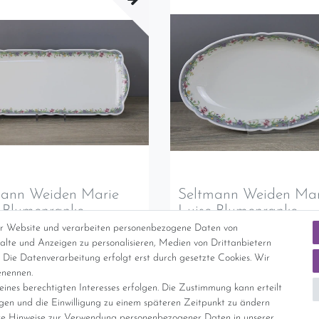
mann Weiden Marie
Seltmann Weiden Mar
 Blumenranke
Luise Blumenranke
skuchenplatte ca 35 x
Servierplatte 24 x14 
er Website und verarbeiten personenbezogene Daten von
m
TOP
nhalte und Anzeigen zu personalisieren, Medien von Drittanbietern
 Die Datenverarbeitung erfolgt erst durch gesetzte Cookies. Wir
ft
Ausverkauft
 sich benachrichigen, wenn der Artikel
Lassen Sie sich benachrichigen, wenn der 
enennen.
ügbar ist.
wieder verfügbar ist.
ines berechtigten Interesses erfolgen. Die Zustimmung kann erteilt
igen und die Einwilligung zu einem späteren Zeitpunkt zu ändern
e Hinweise zur Verwendung personenbezogener Daten in unserer