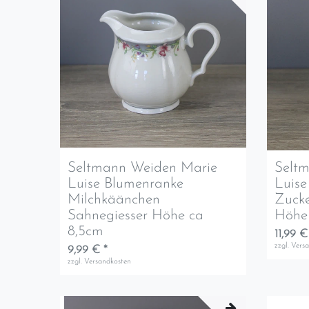
Seltmann Weiden Marie
Selt
Luise Blumenranke
Luise
Milchkäänchen
Zucke
Sahnegiesser Höhe ca
Höhe 
8,5cm
11,99 €
zzgl.
Vers
9,99 € *
zzgl.
Versandkosten