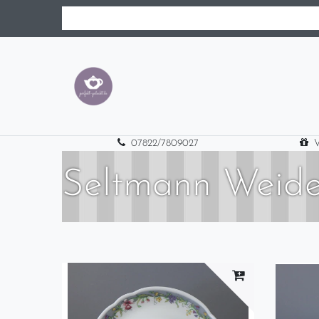
07822/7809027
V
Seltmann Weide