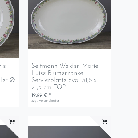
ie
Seltmann Weiden Marie
Luise Blumenranke
ller Ø
Servierplatte oval 31,5 x
21,5 cm TOP
19,99 € *
zzgl.
Versandkosten