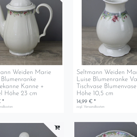
mann Weiden Marie
Seltmann Weiden Mar
 Blumenranke
Luise Blumenranke Va
eekanne Kanne +
Tischvase Blumenvase
el Höhe 23 cm
Höhe 10,5 cm
 *
14,99 € *
andkosten
zzgl.
Versandkosten