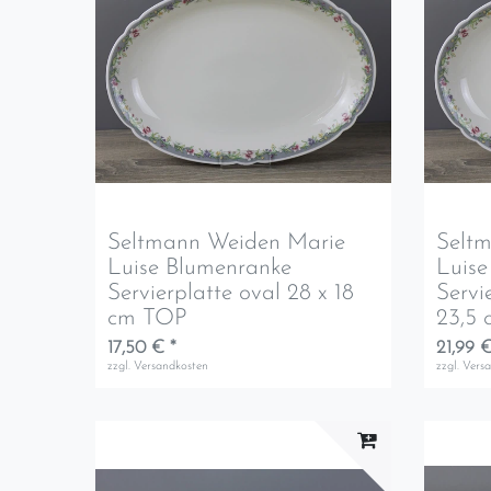
Seltmann Weiden Marie
Selt
Luise Blumenranke
Luise
Servierplatte oval 28 x 18
Servi
cm TOP
23,5 
17,50 € *
21,99 €
zzgl.
Versandkosten
zzgl.
Vers