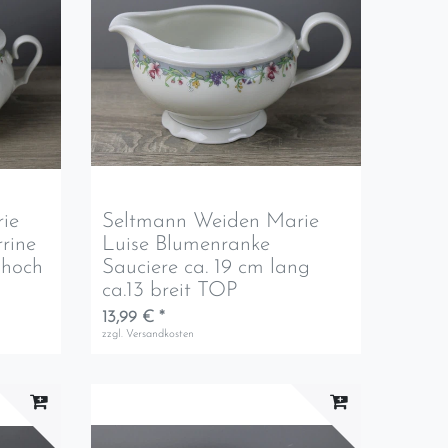
ie
Seltmann Weiden Marie
rine
Luise Blumenranke
 hoch
Sauciere ca. 19 cm lang
ca.13 breit TOP
13,99 € *
zzgl.
Versandkosten