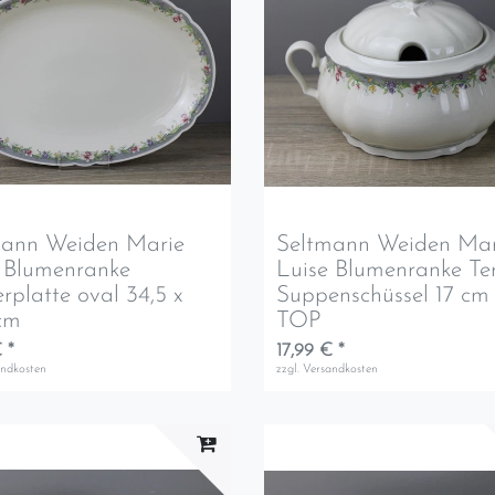
mann Weiden Marie
Seltmann Weiden Mar
 Blumenranke
Luise Blumenranke Ter
erplatte oval 34,5 x
Suppenschüssel 17 cm
cm
TOP
 *
17,99 € *
andkosten
zzgl.
Versandkosten