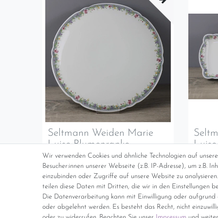
Seltmann Weiden Marie
Selt
Luise Blumenranke
Luise
Tortenplatte Servierplatte
König
Wir verwenden Cookies und ähnliche Technologien auf unser
Ø 30 cm TOP
15 c
Besucher:innen unserer Webseite (z.B. IP-Adresse), um z.B. I
einzubinden oder Zugriffe auf unsere Website zu analysieren.
Ausverkauft
Ausverkau
Lassen Sie sich benachrichigen, wenn der Artikel
Lassen Sie
teilen diese Daten mit Dritten, die wir in den Einstellungen b
wieder verfügbar ist.
wieder verf
Die Datenverarbeitung kann mit Einwilligung oder aufgrund e
oder abgelehnt werden. Es besteht das Recht, nicht einzuwill
oder zu widerrufen. Beachten Sie unser
Impressum
und weiter