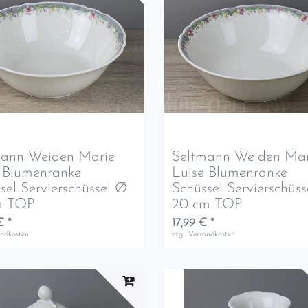
mann Weiden Marie
Seltmann Weiden Mar
 Blumenranke
Luise Blumenranke
sel Servierschüssel Ø
Schüssel Servierschüs
m TOP
20 cm TOP
€ *
17,99 € *
andkosten
zzgl.
Versandkosten