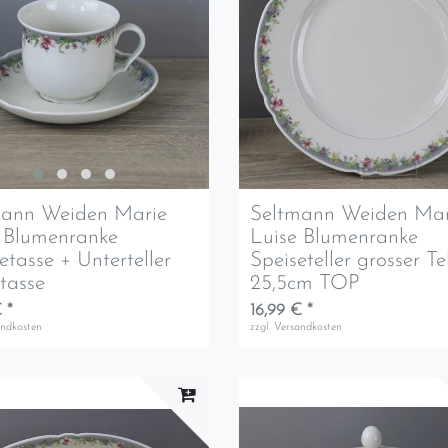
mann Weiden Marie
Seltmann Weiden Mar
 Blumenranke
Luise Blumenranke
etasse + Unterteller
Speiseteller grosser Te
tasse
25,5cm TOP
 *
16,99 € *
andkosten
zzgl.
Versandkosten