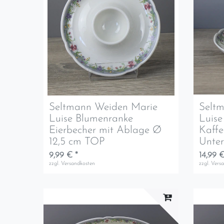
Seltmann Weiden Marie
Selt
Luise Blumenranke
Luise
Eierbecher mit Ablage Ø
Kaffe
12,5 cm TOP
Unter
9,99 € *
14,99 €
zzgl.
Versandkosten
zzgl.
Vers