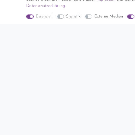
Daten­schutz­erklärung
.
Essenziell
Statistik
Externe Medien
Seltmann Weiden Marie
Luise Blumenranke
Butterplatte Servierplatte
20,5x12,7 cm
Ausverkauft
Lassen Sie sich benachrichigen, wenn der Artikel
wieder verfügbar ist.