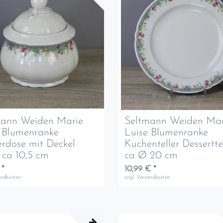
mann Weiden Marie
Seltmann Weiden Mar
 Blumenranke
Luise Blumenranke
rdose mit Deckel
Kuchenteller Dessertte
ca 10,5 cm
ca Ø 20 cm
 *
10,99 € *
andkosten
zzgl.
Versandkosten