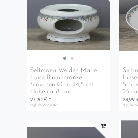
Seltmann Weiden Marie
Selt
Luise Blumenranke
Luise
Stövchen Ø ca. 14,5 cm
Schüs
Höhe ca. 8 cm
25 c
27,90 € *
24,99 
zzgl.
Versandkosten
zzgl.
Vers