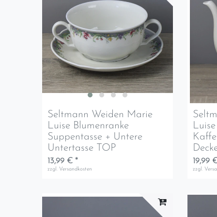
Seltmann Weiden Marie
Selt
Luise Blumenranke
Luise
Suppentasse + Untere
Kaff
Untertasse TOP
Deck
13,99 € *
19,99 €
zzgl.
Versandkosten
zzgl.
Vers