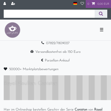
0
0,00 EUR
☰
07822/7809027
Versandkostenfrei ab 150 Euro
Porzellan-Ankauf
50000+ Marktplatzbewertungen
Royal Doulton: Coniston
Hier im Onlineshop bestellen: Geschirr der Serie
Coniston
von
Royal