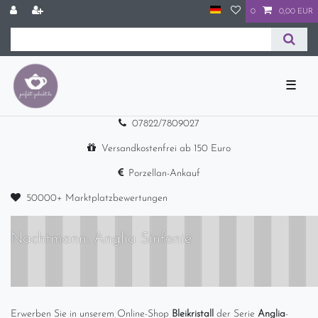
0
0,00 EUR
☰
07822/7809027
Versandkostenfrei ab 150 Euro
Porzellan-Ankauf
50000+ Marktplatzbewertungen
Nachtmann: Anglia Sinfonie
Erwerben Sie in unserem Online-Shop
Bleikristall
der Serie
Anglia
-