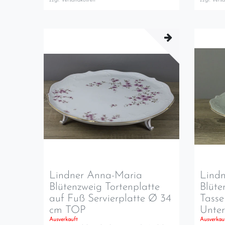
zzgl.
Versandkosten
zzgl.
Vers
Lindner Anna-Maria
Lind
Blütenzweig Tortenplatte
Blüte
auf Fuß Servierplatte Ø 34
Tasse
cm TOP
Unter
Ausverkauft
Ausverkau