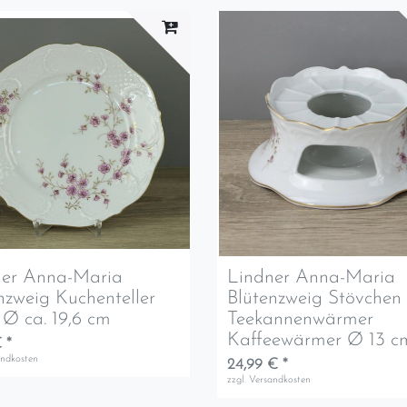
ner Anna-Maria
Lindner Anna-Maria
nzweig Kuchenteller
Blütenzweig Stövchen
r Ø ca. 19,6 cm
Teekannenwärmer
Kaffeewärmer Ø 13 c
 *
andkosten
24,99 € *
zzgl.
Versandkosten