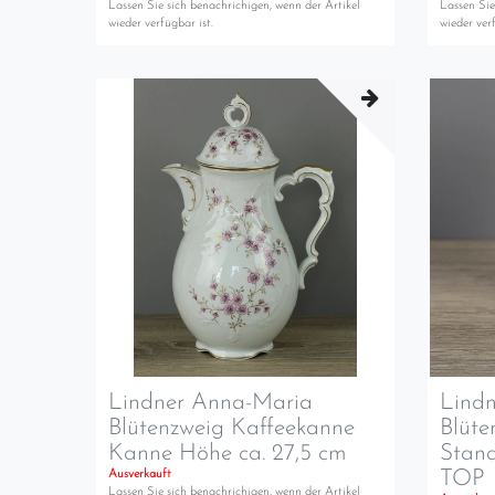
Lassen Sie sich benachrichigen, wenn der Artikel
Lassen Sie
wieder verfügbar ist.
wieder verf
Lindner Anna-Maria
Lind
Blütenzweig Kaffeekanne
Blüte
Kanne Höhe ca. 27,5 cm
Stan
TOP
Ausverkauft
Lassen Sie sich benachrichigen, wenn der Artikel