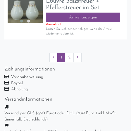
Louvre Salzstreuer +
Pfefferstreuer im Set
Artikel anzeigen
Ausverkauft
Lassen Sie sich benachrichigen, wenn der Artikel
wieder verfügbar ist.
1
2
Zahlungsinformationen
Vorabüberweisung
Paypal
Abholung
Versandinformationen
Versand per GLS (6,90 Euro) oder DHL (8,49 Euro ) inkl. MwSt.
(innerhalb Deutschlands)