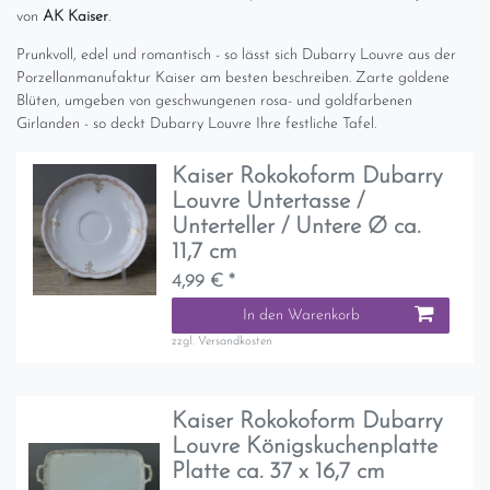
von
AK Kaiser
.
Prunkvoll, edel und romantisch - so lässt sich Dubarry Louvre aus der
Porzellanmanufaktur Kaiser am besten beschreiben. Zarte goldene
Blüten, umgeben von geschwungenen rosa- und goldfarbenen
Girlanden - so deckt Dubarry Louvre Ihre festliche Tafel.
Kaiser Rokokoform Dubarry
Louvre Untertasse /
Unterteller / Untere Ø ca.
11,7 cm
4,99 € *
In den Warenkorb
zzgl.
Versandkosten
Kaiser Rokokoform Dubarry
Louvre Königskuchenplatte
Platte ca. 37 x 16,7 cm