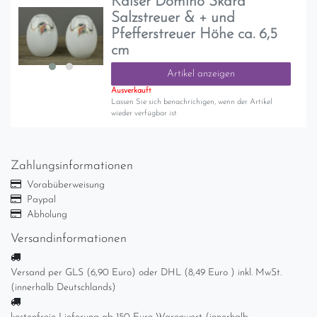
Kaiser Domino Skara
Salzstreuer & + und
Pfefferstreuer Höhe ca. 6,5
cm
Artikel anzeigen
Ausverkauft
Lassen Sie sich benachrichigen, wenn der Artikel
wieder verfügbar ist.
Zahlungsinformationen
Vorabüberweisung
Paypal
Abholung
Versandinformationen
Versand per GLS (6,90 Euro) oder DHL (8,49 Euro ) inkl. MwSt.
(innerhalb Deutschlands)