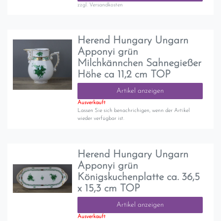
zzgl.
Versandkosten
Herend Hungary Ungarn
Apponyi grün
Milchkännchen Sahnegießer
Höhe ca 11,2 cm TOP
Artikel anzeigen
Ausverkauft
Lassen Sie sich benachrichigen, wenn der Artikel
wieder verfügbar ist.
Herend Hungary Ungarn
Apponyi grün
Königskuchenplatte ca. 36,5
x 15,3 cm TOP
Artikel anzeigen
Ausverkauft