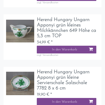
zzgl.
Versandkosten
Herend Hungary Ungarn
Apponyi grün kleines
Milchkännchen 649 Höhe ca
5,3 cm TOP
34,99 € *
In den Warenkorb
zzgl.
Versandkosten
Herend Hungary Ungarn
Apponyi grün kleine
Servierschale Salzschale
7782 8 x 6 cm
19,90 € *
In den Warenkorb