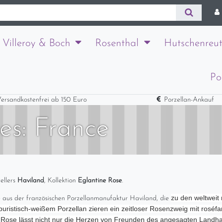
Villeroy & Boch
Rosenthal
Hutschenreut
Po
ersandkostenfrei ab 150 Euro
Porzellan-Ankauf
es: France
ellers
Haviland
, Kollektion
Eglantine Rose
.
zu den weltweit
e aus der französischen Porzellanmanufaktur Haviland, die
uristisch-weißem Porzellan zieren ein zeitloser Rosenzweig mit roséf
e Rose lässt nicht nur die Herzen von Freunden des angesagten Landha