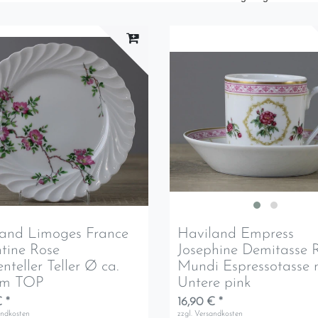
land Limoges France
Haviland Empress
tine Rose
Josephine Demitasse 
nteller Teller Ø ca.
Mundi Espressotasse 
 cm TOP
Untere pink
 *
16,90 € *
andkosten
zzgl.
Versandkosten