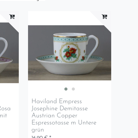
Haviland Empress
Rosa
Josephine Demitasse
mit
Austrian Copper
Espressotasse m Untere
grün