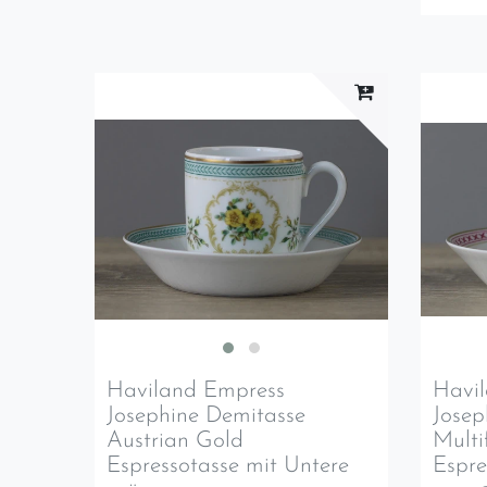
Haviland Empress
Havi
Josephine Demitasse
Josep
Austrian Gold
Multi
Espressotasse mit Untere
Espre