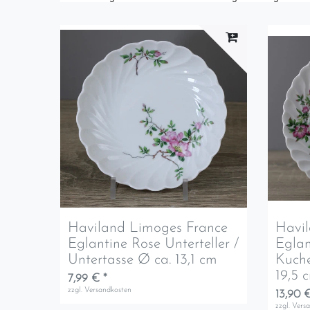
Haviland Limoges France
Havi
Eglantine Rose Unterteller /
Eglan
Untertasse Ø ca. 13,1 cm
Kuche
19,5
7,99 € *
zzgl.
Versandkosten
13,90 €
zzgl.
Vers