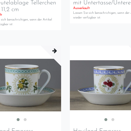
utelablage Tellerchen
mit Untertasse/Untere
 11,2 cm
Ausverkauft
Lassen Sie sich benachrichigen, wenn der 
ft
wieder verfügbar ist.
 sich benachrichigen, wenn der Artikel
ügbar ist.