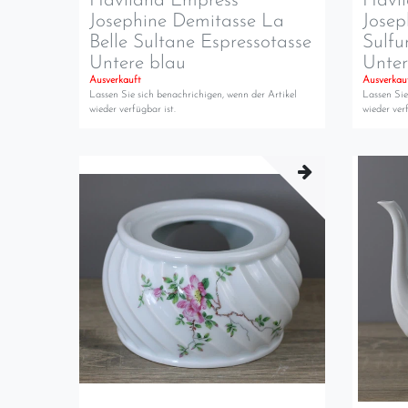
Haviland Empress
Havi
Josephine Demitasse La
Josep
Belle Sultane Espressotasse
Sulfu
Untere blau
Unter
Ausverkauft
Ausverkau
Lassen Sie sich benachrichigen, wenn der Artikel
Lassen Sie
wieder verfügbar ist.
wieder verf