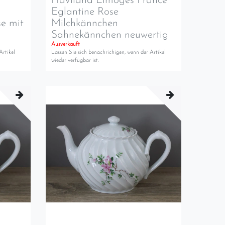
Haviland Limoges France
Eglantine Rose
se mit
Milchkännchen
Sahnekännchen neuwertig
Ausverkauft
Artikel
Lassen Sie sich benachrichigen, wenn der Artikel
wieder verfügbar ist.