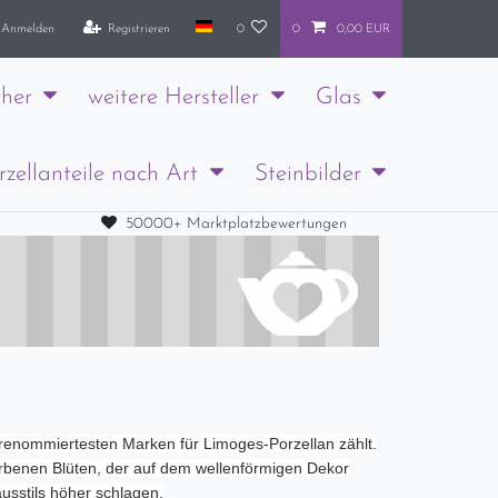
Anmelden
Registrieren
0
0
0,00 EUR
her
weitere Hersteller
Glas
rzellanteile nach Art
Steinbilder
50000+ Marktplatzbewertungen
 renommiertesten Marken für Limoges-Porzellan zählt.
arbenen Blüten, der auf dem wellenförmigen Dekor
usstils höher schlagen.