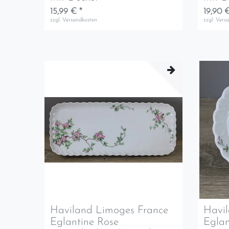
15,99 € *
19,90 €
zzgl.
Versandkosten
zzgl.
Vers
Haviland Limoges France
Havi
Eglantine Rose
Eglan