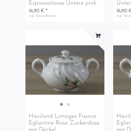
Espressotasse Untere pink
Unter
16,90 € *
16,90 €
zzgl.
Versandkosten
zzgl.
Vers
Haviland Limoges France
Havi
Eglantine Rose Zuckerdose
Eglan
mit Deckel
mit D