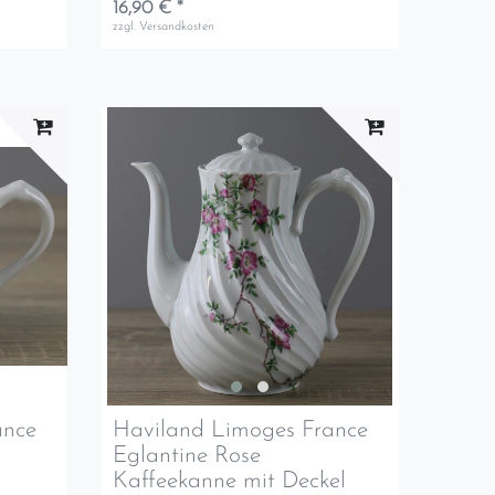
16,90 € *
zzgl.
Versandkosten
ance
Haviland Limoges France
Eglantine Rose
Kaffeekanne mit Deckel