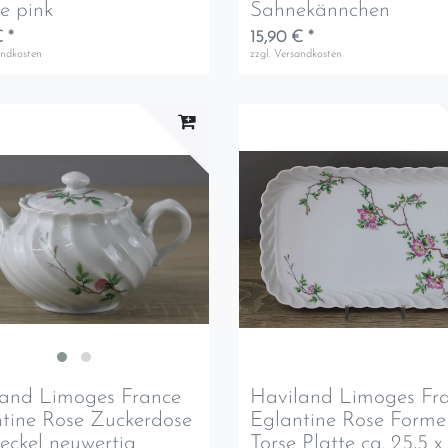
e pink
Sahnekännchen
 *
15,90 € *
andkosten
zzgl.
Versandkosten
land Limoges France
Haviland Limoges Fr
tine Rose Zuckerdose
Eglantine Rose Forme
eckel neuwertig
Torse Platte ca. 25,5 x