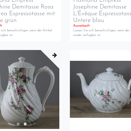
land Empress
Haviland Empress
hine Demitasse Rosa
Josephine Demitasse
rea Espressotasse mit
L'Évêque Espressotas
e grün
Untere blau
ft
Ausverkauft
 sich benachrichigen, wenn der Artikel
Lassen Sie sich benachrichigen, wenn der 
ügbar ist.
wieder verfügbar ist.