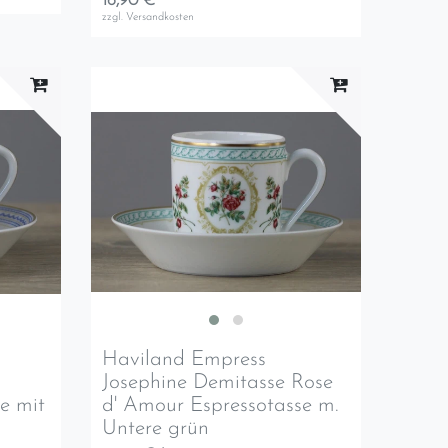
16,90 € *
zzgl.
Versandkosten
Haviland Empress
Josephine Demitasse Rose
e mit
d' Amour Espressotasse m.
Untere grün