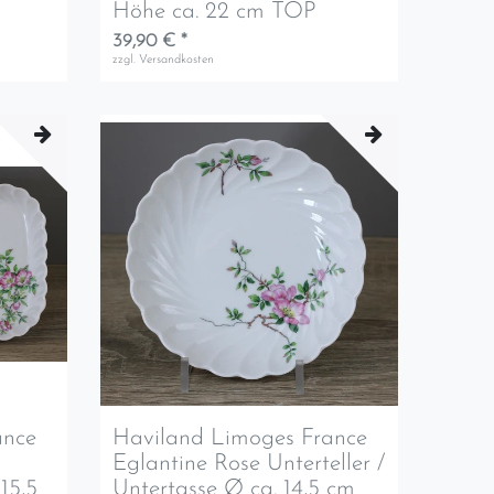
Höhe ca. 22 cm TOP
39,90 € *
zzgl.
Versandkosten
ance
Haviland Limoges France
Eglantine Rose Unterteller /
 15,5
Untertasse Ø ca. 14,5 cm