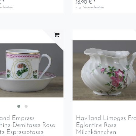
 *
16,90 € *
andkosten
zzgl.
Versandkosten
land Empress
Haviland Limoges Fr
hine Demitasse Rosa
Eglantine Rose
te Espressotasse
Milchkännchen