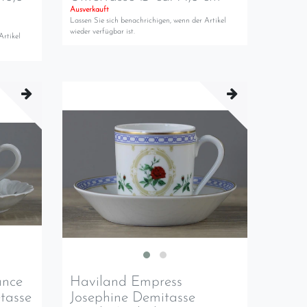
Ausverkauft
Lassen Sie sich benachrichigen, wenn der Artikel
wieder verfügbar ist.
Artikel
ance
Haviland Empress
tasse
Josephine Demitasse