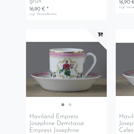
grün
16,90 €
zzgl.
Vers
16,90 € *
zzgl.
Versandkosten
Haviland Empress
Havi
Josephine Demitasse
Josep
Empress Josephine
Celes