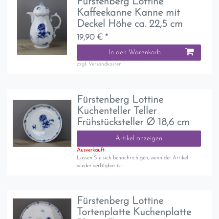
Fürstenberg Lottine
Kaffeekanne Kanne mit
Deckel Höhe ca. 22,5 cm
19,90 € *
In den Warenkorb
zzgl.
Versandkosten
Fürstenberg Lottine
Kuchenteller Teller
Frühstücksteller Ø 18,6 cm
Artikel anzeigen
Ausverkauft
Lassen Sie sich benachrichigen, wenn der Artikel
wieder verfügbar ist.
Fürstenberg Lottine
Tortenplatte Kuchenplatte