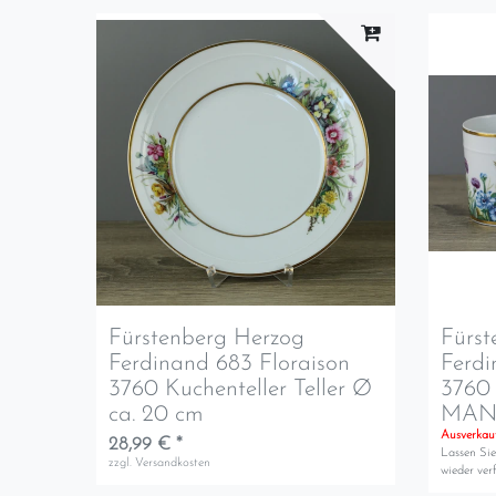
Fürstenberg Herzog
Fürst
Ferdinand 683 Floraison
Ferdi
3760 Kuchenteller Teller Ø
3760 
ca. 20 cm
MAN
Ausverkau
28,99 € *
Lassen Sie
zzgl.
Versandkosten
wieder verf