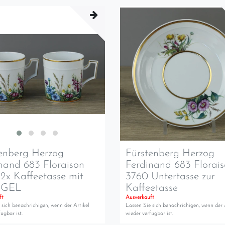
enberg Herzog
Fürstenberg Herzog
nand 683 Floraison
Ferdinand 683 Florai
2x Kaffeetasse mit
3760 Untertasse zur
GEL
Kaffeetasse
ft
Ausverkauft
 sich benachrichigen, wenn der Artikel
Lassen Sie sich benachrichigen, wenn der 
ügbar ist.
wieder verfügbar ist.