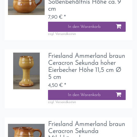
Soßenbehältnis Höhe ca. 9
cm
7,90 € *
In den Warenkorb
zzgl.
Versandkosten
Friesland Ammerland braun
Ceracron Sekunda hoher
Eierbecher Höhe 11,5 cm Ø
5 cm
4,50 € *
In den Warenkorb
zzgl.
Versandkosten
Friesland Ammerland braun
Ceracron Sekunda