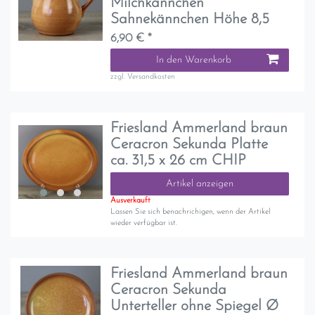
Milchkännchen
Sahnekännchen Höhe 8,5
6,90 € *
In den Warenkorb
zzgl.
Versandkosten
Friesland Ammerland braun
Ceracron Sekunda Platte
ca. 31,5 x 26 cm CHIP
Artikel anzeigen
Ausverkauft
Lassen Sie sich benachrichigen, wenn der Artikel
wieder verfügbar ist.
Friesland Ammerland braun
Ceracron Sekunda
Unterteller ohne Spiegel Ø