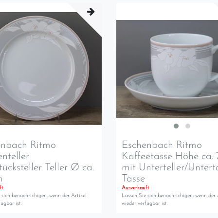
enbach Ritmo
Eschenbach Ritmo
nteller
Kaffeetasse Höhe ca.
tücksteller Teller Ø ca.
mit Unterteller/Untert
m
Tasse
ft
Ausverkauft
 sich benachrichigen, wenn der Artikel
Lassen Sie sich benachrichigen, wenn der 
ügbar ist.
wieder verfügbar ist.