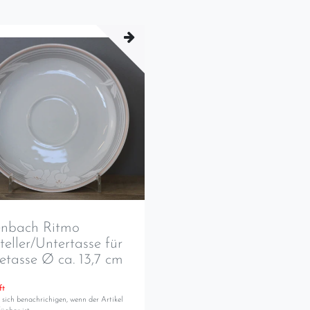
enbach Ritmo
teller/Untertasse für
etasse Ø ca. 13,7 cm
ft
 sich benachrichigen, wenn der Artikel