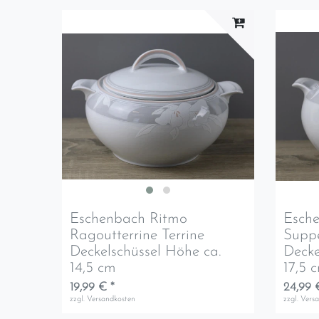
Eschenbach Ritmo
Esch
Ragoutterrine Terrine
Suppe
Deckelschüssel Höhe ca.
Decke
14,5 cm
17,5 
19,99 € *
24,99 
zzgl.
Versandkosten
zzgl.
Vers