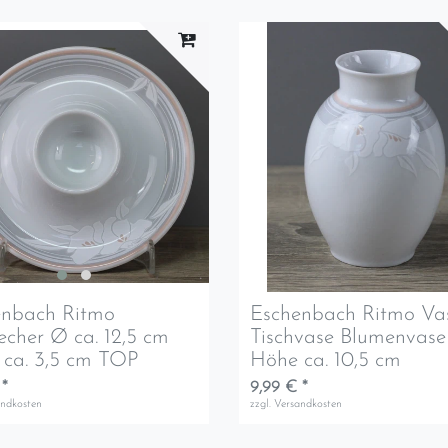
enbach Ritmo
Eschenbach Ritmo Va
echer Ø ca. 12,5 cm
Tischvase Blumenvase
ca. 3,5 cm TOP
Höhe ca. 10,5 cm
 *
9,99 € *
andkosten
zzgl.
Versandkosten