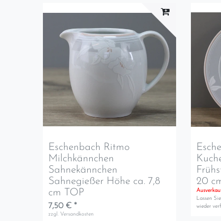
Eschenbach Ritmo
Esch
Milchkännchen
Kuche
Sahnekännchen
Frühs
Sahnegießer Höhe ca. 7,8
20 c
cm TOP
Ausverkau
Lassen Sie
7,50 € *
wieder verf
zzgl.
Versandkosten