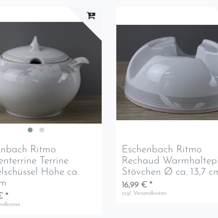
enbach Ritmo
Eschenbach Ritmo
nterrine Terrine
Rechaud Warmhaltepl
lschüssel Höhe ca.
Stövchen Ø ca. 13,7 c
cm
16,99 € *
zzgl.
Versandkosten
€ *
andkosten