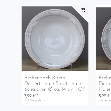
Eschenbach Ritmo
Esch
Dessertschale Salatschale
Eierb
Schälchen Ø ca. 14 cm TOP
Höhe 
7,99 € *
5,99 €
zzgl.
Versandkosten
zzgl.
Vers