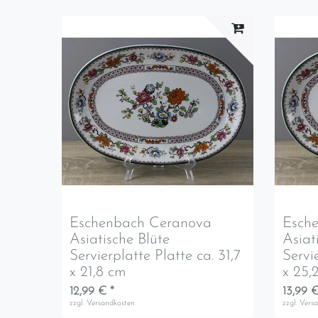
Eschenbach Ceranova
Esch
Asiatische Blüte
Asiat
Servierplatte Platte ca. 31,7
Servi
x 21,8 cm
x 25,
12,99 € *
13,99 €
zzgl.
Versandkosten
zzgl.
Vers