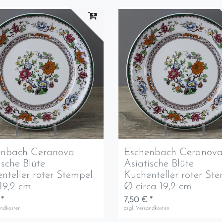
enbach Ceranova
Eschenbach Ceranov
ische Blüte
Asiatische Blüte
nteller roter Stempel
Kuchenteller roter St
19,2 cm
Ø circa 19,2 cm
 *
7,50 € *
andkosten
zzgl.
Versandkosten