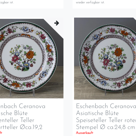
ügbar ist.
wieder verfügbar ist.
enbach Ceranova
Eschenbach Ceranov
ische Blüte
Asiatische Blüte
nteller Teller
Speiseteller Teller rote
rtteller Øca.19,2
Stempel Ø ca.24,8 cm
ft
Ausverkauft