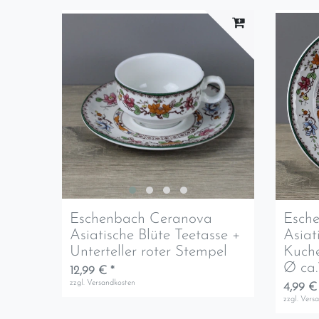
Eschenbach Ceranova
Esch
Asiatische Blüte Teetasse +
Asiat
Unterteller roter Stempel
Kuche
Ø ca.
12,99 € *
zzgl.
Versandkosten
4,99 €
zzgl.
Vers