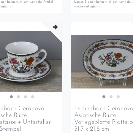
 sich benachrichigen, wenn der Artikel
Lassen Sie sich benachrichigen, wenn der 
ügbar ist.
wieder verfügbar ist.
enbach Ceranova
Eschenbach Ceranov
ische Blüte
Asiatische Blüte
etasse + Unterteller
Vorlegeplatte Platte c
 Stempel
31,7 x 21,8 cm