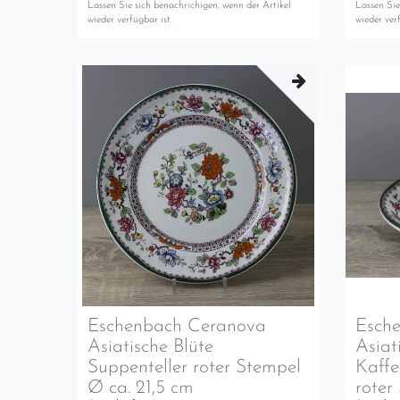
Lassen Sie sich benachrichigen, wenn der Artikel
Lassen Sie
wieder verfügbar ist.
wieder verf
Eschenbach Ceranova
Esch
Asiatische Blüte
Asiat
Suppenteller roter Stempel
Kaffe
Ø ca. 21,5 cm
roter