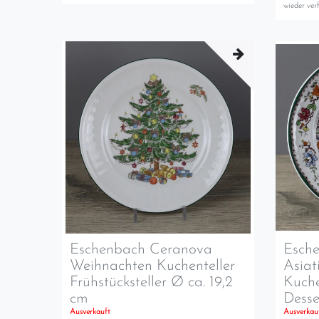
wieder verf
Eschenbach Ceranova
Esch
Weihnachten Kuchenteller
Asiat
Frühstücksteller Ø ca. 19,2
Kuche
cm
Desse
Ausverkauft
Ausverkau