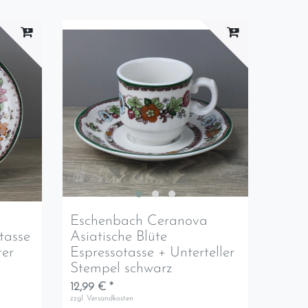
a
Eschenbach Ceranova
tasse
Asiatische Blüte
ter
Espressotasse + Unterteller
Stempel schwarz
12,99 € *
zzgl.
Versandkosten