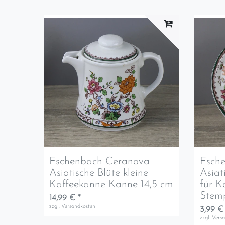
Eschenbach Ceranova
Esch
Asiatische Blüte kleine
Asiat
Kaffeekanne Kanne 14,5 cm
für K
Stem
14,99 € *
zzgl.
Versandkosten
3,99 €
zzgl.
Vers