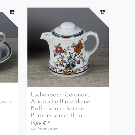
a
Eschenbach Ceranova
sse +
Asiatische Blüte kleine
Kaffeekanne Kanne
Portionskanne 11cm
14,99 € *
zzgl.
Versandkosten