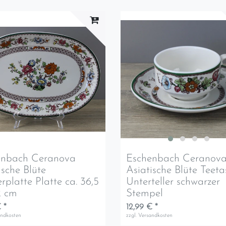
enbach Ceranova
Eschenbach Ceranov
ische Blüte
Asiatische Blüte Teeta
erplatte Platte ca. 36,5
Unterteller schwarzer
2 cm
Stempel
 *
12,99 € *
andkosten
zzgl.
Versandkosten