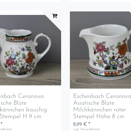
enbach Ceranova
Eschenbach Ceranov
ische Blüte
Asiatische Blüte
hkännchen bauchig
Milchkännchen roter
 Stempel H 9 cm
Stempel Höhe 8 cm
 *
8,99 € *
andkosten
zzgl.
Versandkosten