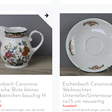
enbach Ceranova
Eschenbach Ceranov
ische Blüte kleines
Weihnachten
hkännchen bauchig H
Unterteller/Untertass
m
ca.15 cm neuwertig
ft
Ausverkauft
 sich benachrichigen, wenn der Artikel
Lassen Sie sich benachrichigen, wenn der 