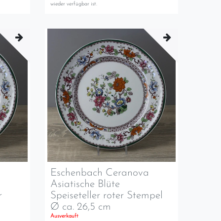
wieder verfügbar ist.
a
Eschenbach Ceranova
Asiatische Blüte
r
Speiseteller roter Stempel
Ø ca. 26,5 cm
Ausverkauft