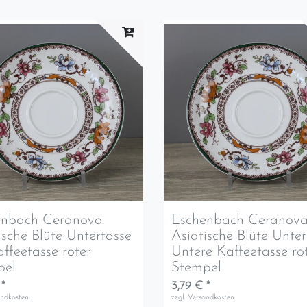
enbach Ceranova
Eschenbach Ceranov
ische Blüte Untertasse
Asiatische Blüte Unter
affeetasse roter
Untere Kaffeetasse ro
pel
Stempel
 *
3,79 € *
andkosten
zzgl.
Versandkosten