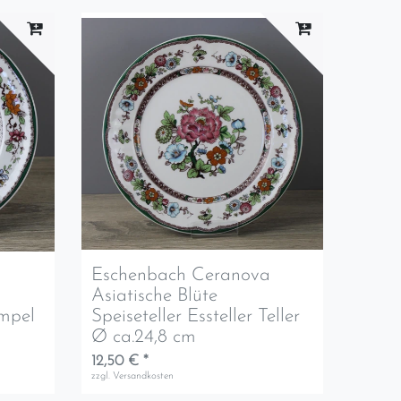
a
Eschenbach Ceranova
Asiatische Blüte
empel
Speiseteller Essteller Teller
Ø ca.24,8 cm
12,50 € *
zzgl.
Versandkosten