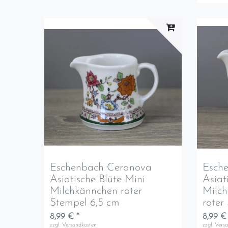
Eschenbach Ceranova
Esch
Asiatische Blüte Mini
Asiat
Milchkännchen roter
Milc
Stempel 6,5 cm
roter
8,99 € *
8,99 €
zzgl.
Versandkosten
zzgl.
Vers