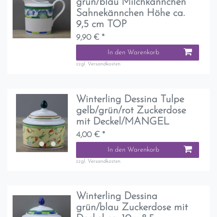
grün/blau Milchkännchen
Sahnekännchen Höhe ca.
9,5 cm TOP
9,90 € *
In den Warenkorb
zzgl.
Versandkosten
Winterling Dessina Tulpe
gelb/grün/rot Zuckerdose
mit Deckel/MANGEL
4,00 € *
In den Warenkorb
zzgl.
Versandkosten
Winterling Dessina
grün/blau Zuckerdose mit