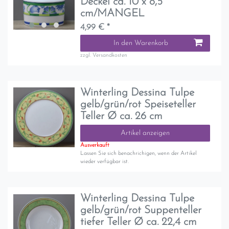
Deckel ca. 10 x 8,5
cm/MANGEL
4,99 € *
In den Warenkorb
zzgl.
Versandkosten
Winterling Dessina Tulpe
gelb/grün/rot Speiseteller
Teller Ø ca. 26 cm
Artikel anzeigen
Ausverkauft
Lassen Sie sich benachrichigen, wenn der Artikel
wieder verfügbar ist.
Winterling Dessina Tulpe
gelb/grün/rot Suppenteller
tiefer Teller Ø ca. 22,4 cm