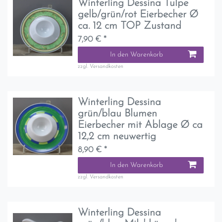
Winterling Dessina Tulpe
gelb/grün/rot Eierbecher Ø
ca. 12 cm TOP Zustand
7,90 € *
In den Warenkorb
zzgl.
Versandkosten
Winterling Dessina
grün/blau Blumen
Eierbecher mit Ablage Ø ca
12,2 cm neuwertig
8,90 € *
In den Warenkorb
zzgl.
Versandkosten
Winterling Dessina