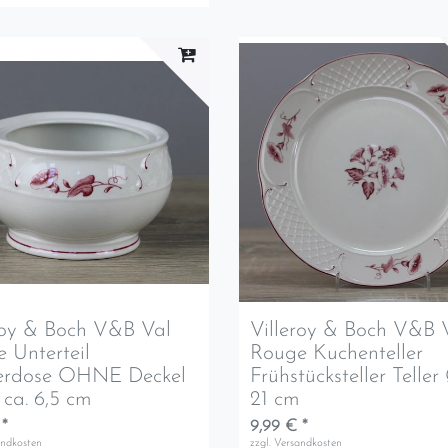
roy & Boch V&B Val
Villeroy & Boch V&B 
 Unterteil
Rouge Kuchenteller
erdose OHNE Deckel
Frühstücksteller Teller
ca. 6,5 cm
21 cm
 *
9,99 € *
andkosten
zzgl.
Versandkosten