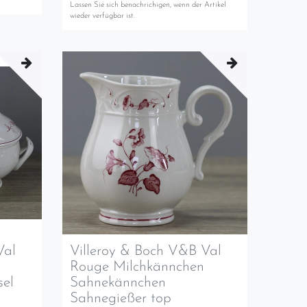
Lassen Sie sich benachrichigen, wenn der Artikel
wieder verfügbar ist.
Val
Villeroy & Boch V&B Val
Rouge Milchkännchen
sel
Sahnekännchen
Sahnegießer top