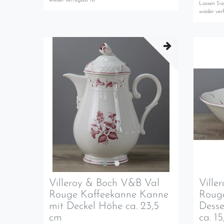
wieder verfügbar ist.
Lassen Sie
wieder verf
Villeroy & Boch V&B Val
Ville
Rouge Kaffeekanne Kanne
Rouge
mit Deckel Höhe ca. 23,5
Desse
cm
ca. 1