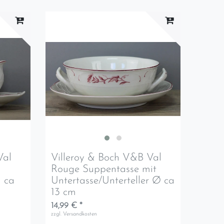
Val
Villeroy & Boch V&B Val
Rouge Suppentasse mit
g ca
Untertasse/Unterteller Ø ca
13 cm
14,99 € *
zzgl.
Versandkosten