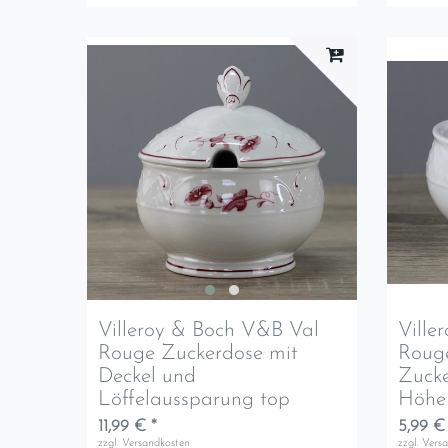
Villeroy & Boch V&B Val
Ville
Rouge Zuckerdose mit
Rouge
Deckel und
Zuck
Löffelaussparung top
Höhe 
11,99 € *
5,99 €
zzgl.
Versandkosten
zzgl.
Vers