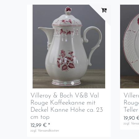
Villeroy & Boch V&B Val
Ville
Rouge Kaffeekanne mit
Rouge
Deckel Kanne Höhe ca. 23
Telle
cm top
19,90 €
zzgl.
Vers
12,99 € *
zzgl.
Versandkosten