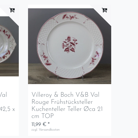
Val
Villeroy & Boch V&B Val
Rouge Frühstücksteller
42,5 x
Kuchenteller Teller Øca 21
cm TOP
11,99 € *
zzgl.
Versandkosten