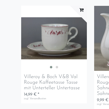
Villeroy & Boch V&B Val
Ville
Rouge Kaffeetasse Tasse
Roug
mit Unterteller Untertasse
Sahn
Sahne
14,99 € *
zzgl.
Versandkosten
9,99 €
zzgl.
Vers