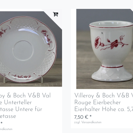
roy & Boch V&B Val
Villeroy & Boch V&B 
 Unterteller
Rouge Eierbecher
tasse Untere für
Eierhalter Höhe ca. 5
etasse
7,50 € *
zzgl.
Versandkosten
 *
andkosten