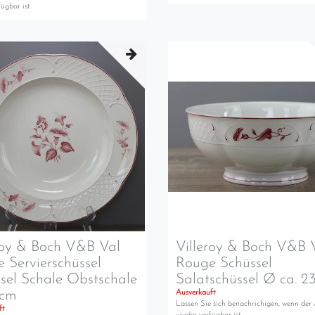
ügbar ist.
roy & Boch V&B Val
Villeroy & Boch V&B 
 Servierschüssel
Rouge Schüssel
sel Schale Obstschale
Salatschüssel Ø ca. 2
 cm
Ausverkauft
Lassen Sie sich benachrichigen, wenn der 
ft