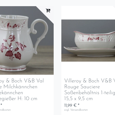
roy & Boch V&B Val
Villeroy & Boch V&B 
e Milchkännchen
Rouge Sauciere
ekännchen
Soßenbehältnis 1-teili
gießer H: 10 cm
15,5 x 9,5 cm
 *
11,99 € *
andkosten
zzgl.
Versandkosten