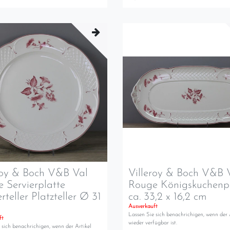
roy & Boch V&B Val
Villeroy & Boch V&B 
 Servierplatte
Rouge Königskuchenp
rteller Platzteller Ø 31
ca. 33,2 x 16,2 cm
Ausverkauft
Lassen Sie sich benachrichigen, wenn der 
ft
wieder verfügbar ist.
 sich benachrichigen, wenn der Artikel