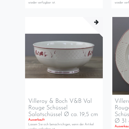
wieder verfügbar ist.
wieder verf
Villeroy & Boch V&B Val
Ville
Rouge Schüssel
Rouge
Salatschüssel Ø ca. 19,5 cm
Schüs
Ø 31
Ausverkauft
Lassen Sie sich benachrichigen, wenn der Artikel
Ausverkau