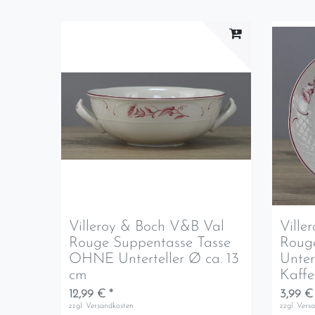
Villeroy & Boch V&B Val
Ville
Rouge Suppentasse Tasse
Rouge
OHNE Unterteller Ø ca. 13
Unter
cm
Kaffe
12,99 € *
3,99 €
zzgl.
Versandkosten
zzgl.
Vers