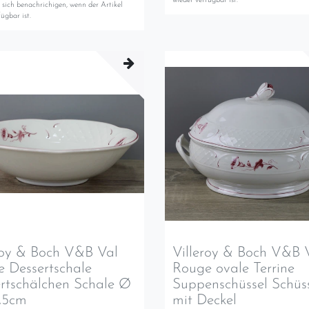
wieder verfügbar ist.
 sich benachrichigen, wenn der Artikel
ügbar ist.
roy & Boch V&B Val
Villeroy & Boch V&B 
 Dessertschale
Rouge ovale Terrine
rtschälchen Schale Ø
Suppenschüssel Schüs
5,5cm
mit Deckel