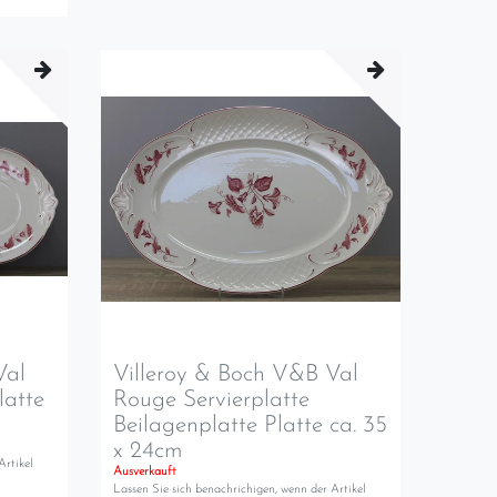
Val
Villeroy & Boch V&B Val
latte
Rouge Servierplatte
Beilagenplatte Platte ca. 35
x 24cm
Artikel
Ausverkauft
Lassen Sie sich benachrichigen, wenn der Artikel