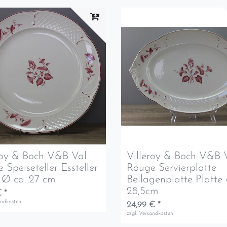
roy & Boch V&B Val
Villeroy & Boch V&B 
 Speiseteller Essteller
Rouge Servierplatte
r Ø ca. 27 cm
Beilagenplatte Platte 
28,5cm
 *
andkosten
24,99 € *
zzgl.
Versandkosten