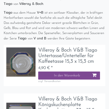
Tiago
Villeroy & Boch
von
.
Tiago
V+B
aus dem Hause
ist ein zeitloser Klassiker, der in kräftigen
Herbstfarben sowohl die festliche als auch die alltägliche Tafel deckt.
Das aufwändig gestaltete Dekor vereint grazile Blättchen in Grün,
Gelb, Blau und Rot und wird von modernen schwarz-weißen Linien und
Kästchen unterbrochen. Die Speiseteller, Servierplatten und Saucieren
Tiago
V und B
der Serie
von
werden Ihre Gäste begeistern.
Villeroy & Boch V&B Tiago
Untertasse/Unterteller für
Kaffeetasse 15,3 x 15,3 cm
4,90 € *
In den Warenkorb
zzgl.
Versandkosten
Villeroy & Boch V&B Tiago
Königskuchenplatte