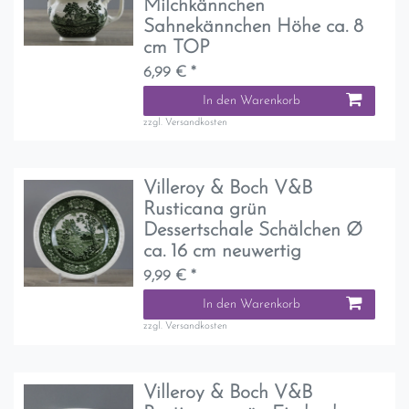
Milchkännchen
Sahnekännchen Höhe ca. 8
cm TOP
6,99 € *
In den Warenkorb
zzgl.
Versandkosten
Villeroy & Boch V&B
Rusticana grün
Dessertschale Schälchen Ø
ca. 16 cm neuwertig
9,99 € *
In den Warenkorb
zzgl.
Versandkosten
Villeroy & Boch V&B