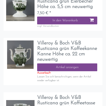
Rusticana grün Eierbecher
Höhe ca. 5,5 cm neuwertig
7,50 € *
In den Warenkorb
zzgl.
Versandkosten
Villeroy & Boch V&B
Rusticana grün Kaffeekanne
Kanne Höhe ca. 22 cm
neuwertig
Artikel anzeigen
Ausverkauft
Lassen Sie sich benachrichigen, wenn der Artikel
wieder verfügbar ist.
Villeroy & Boch V&B
Rusticana grün Kaffeetasse