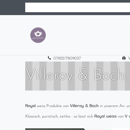
07822/7809027
V
Villeroy & Boch:
Royal
Villeroy & Boch
weiss Produkte von
in unserem An- un
Royal weiss
V 
Klassisch, puristisch, zeitlos - so lässt sich
von