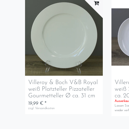
Villeroy & Boch V&B Royal
Ville
weiß Platzteller Pizzateller
weiß 
Gourmetteller Ø ca. 31 cm
ca. 2
Ausverkau
19,99 € *
Lassen Sie
zzgl.
Versandkosten
wieder verf