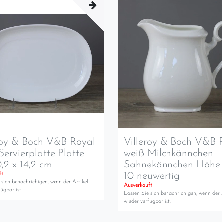
roy & Boch V&B Royal
Villeroy & Boch V&B 
Servierplatte Platte
weiß Milchkännchen
0,2 x 14,2 cm
Sahnekännchen Höhe 
10 neuwertig
ft
 sich benachrichigen, wenn der Artikel
Ausverkauft
ügbar ist.
Lassen Sie sich benachrichigen, wenn der 
wieder verfügbar ist.