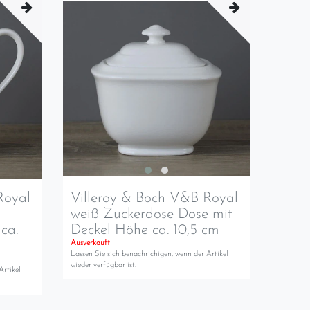
Royal
Villeroy & Boch V&B Royal
weiß Zuckerdose Dose mit
ca.
Deckel Höhe ca. 10,5 cm
Ausverkauft
Lassen Sie sich benachrichigen, wenn der Artikel
wieder verfügbar ist.
Artikel