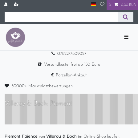
0
0,00 EUR
☰
07822/7809027
Versandkostenfrei ab 150 Euro
Porzellan-Ankauf
50000+ Marktplatzbewertungen
Villeroy & Boch: Piemont
Piemont Faience
Villeroy & Boch
von
im Online-Shop kaufen.