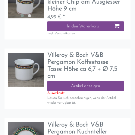
kleiner Chip am Ausgiesser
Höhe 9 cm
4,99 € *
In den Warenkorb
zzgl.
Versandkosten
Villeroy & Boch V&B
Pergamon Kaffeetasse
Tasse Höhe ca 6,7 + Ø 7,5
cm
Artikel anzeigen
Ausverkauft
Lassen Sie sich benachrichigen, wenn der Artikel
wieder verfügbar ist.
Villeroy & Boch V&B
Pergamon Kuchnteller