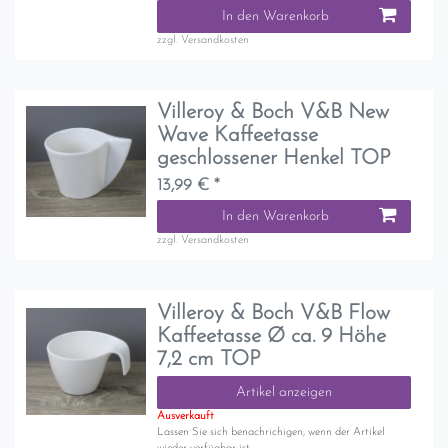
In den Warenkorb
zzgl.
Versandkosten
Villeroy & Boch V&B New
Wave Kaffeetasse
geschlossener Henkel TOP
13,99 € *
In den Warenkorb
zzgl.
Versandkosten
Villeroy & Boch V&B Flow
Kaffeetasse Ø ca. 9 Höhe
7,2 cm TOP
Artikel anzeigen
Ausverkauft
Lassen Sie sich benachrichigen, wenn der Artikel