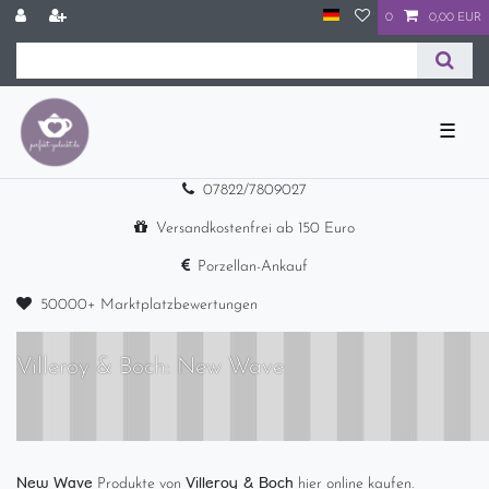
0
0,00 EUR
☰
07822/7809027
Versandkostenfrei ab 150 Euro
Porzellan-Ankauf
50000+ Marktplatzbewertungen
Villeroy & Boch: New Wave
New Wave
Villeroy & Boch
Produkte von
hier online kaufen.