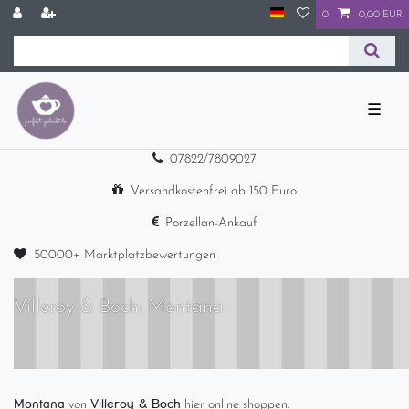
0
0,00 EUR
☰
07822/7809027
Versandkostenfrei ab 150 Euro
Porzellan-Ankauf
50000+ Marktplatzbewertungen
Villeroy & Boch: Montana
Montana
Villeroy & Boch
von
hier online shoppen.