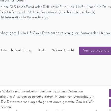
informationen
d per GLS (6,90 Euro) oder DHL (8,49 Euro ) inkl. MwSt. (innerhalb Deuts
freie Lieferung ab 150 Euro Warenwert (innerhalb Deutschlands)
cht Internationale Versandkosten
nterliegt gem. § 25a UStG der Differenzbesteuerung, ein Ausweis der Mehrwer
Daten­schutz­erklärung
AGB
Widerrufs­recht
Vertrag widerrufe
er Website und verarbeiten personenbezogene Daten von
nhalte und Anzeigen zu personalisieren, Medien von Drittanbietern
 Die Datenverarbeitung erfolgt erst durch gesetzte Cookies. Wir
enennen.