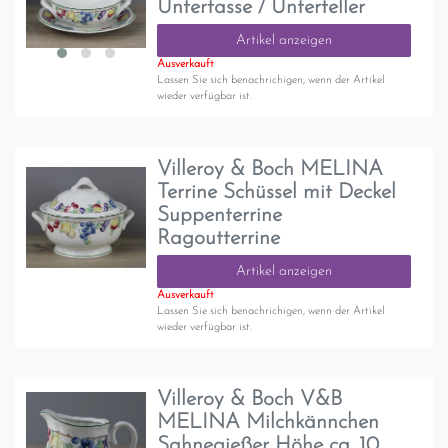
Untertasse / Unterteller
Artikel anzeigen
Ausverkauft
Lassen Sie sich benachrichigen, wenn der Artikel
wieder verfügbar ist.
Villeroy & Boch MELINA
Terrine Schüssel mit Deckel
Suppenterrine
Ragoutterrine
Artikel anzeigen
Ausverkauft
Lassen Sie sich benachrichigen, wenn der Artikel
wieder verfügbar ist.
Villeroy & Boch V&B
MELINA Milchkännchen
Sahnegießer Höhe ca. 10