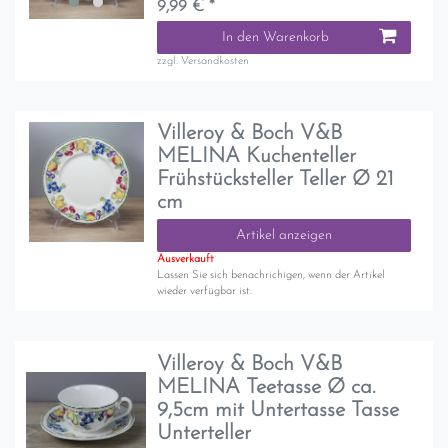
9,99 € *
In den Warenkorb
zzgl.
Versandkosten
Villeroy & Boch V&B
MELINA Kuchenteller
Frühstücksteller Teller Ø 21
cm
Artikel anzeigen
Ausverkauft
Lassen Sie sich benachrichigen, wenn der Artikel
wieder verfügbar ist.
Villeroy & Boch V&B
MELINA Teetasse Ø ca.
9,5cm mit Untertasse Tasse
Unterteller