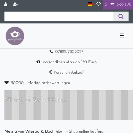
0
0,00 EUR
☰
07822/7809027
Versandkostenfrei ab 150 Euro
Porzellan-Ankauf
50000+ Marktplatzbewertungen
Villeroy & Boch: Melina
Melina
Villeroy & Boch
von
hier im Shop online kaufen.