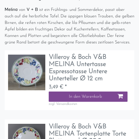
Melina
V + B
von
ist ein Frühlings- und Sommerdekor, passt aber
auch auf die herbstliche Tafel. Die üppigen blauen Trauben, die gelben
Birnen, die reifen roten Kirschen, die lila Pflaumen und die gelb-roten
Äpfel bilden ein fruchtiges Dekor auf Kuchentellern, Kaffeetassen,
Kannen und Platten und begeistern alle Obstliebhaber. Der feine
grüne Rand betont die geschwungene Form dieses zeitlosen Services.
Villeroy & Boch V&B
MELINA Untertasse
Espressotasse Untere
Unterteller Ø 12 cm
3,49 € *
In den Warenkorb
zzgl.
Versandkosten
Villeroy & Boch V&B
MELINA Tortenplatte Torte