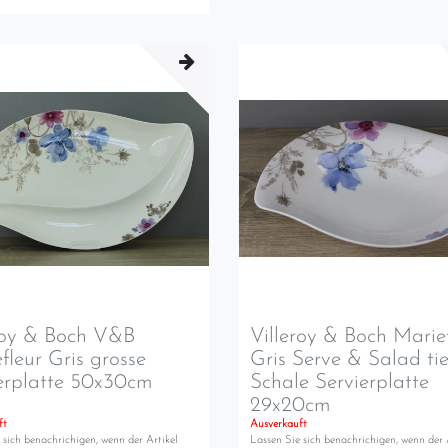
roy & Boch V&B
Villeroy & Boch Marie
fleur Gris grosse
Gris Serve & Salad ti
erplatte 50x30cm
Schale Servierplatte
29x20cm
ft
Ausverkauft
 sich benachrichigen, wenn der Artikel
Lassen Sie sich benachrichigen, wenn der 