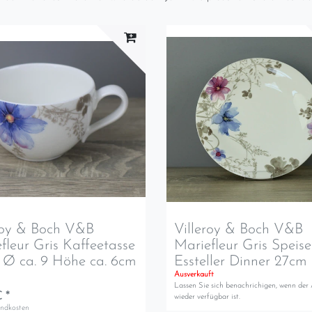
roy & Boch V&B
Villeroy & Boch V&B
fleur Gris Kaffeetasse
Mariefleur Gris Speise
 Ø ca. 9 Höhe ca. 6cm
Essteller Dinner 27cm
Ausverkauft
Lassen Sie sich benachrichigen, wenn der 
 *
wieder verfügbar ist.
andkosten