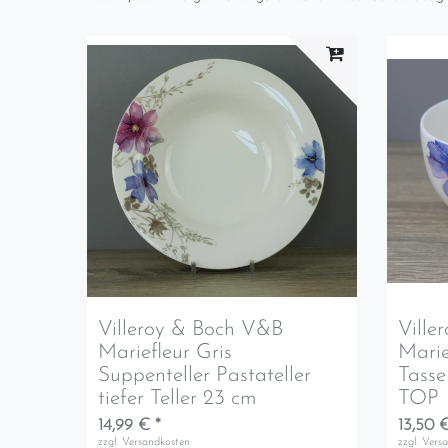
Villeroy & Boch V&B
Ville
Mariefleur Gris
Marie
Suppenteller Pastateller
Tasse
tiefer Teller 23 cm
TOP
14,99 € *
13,50 €
zzgl.
Versandkosten
zzgl.
Vers