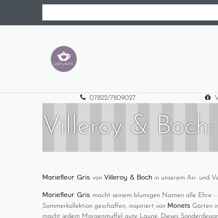
07822/7809027
V
Villeroy & Boch:
Mariefleur Gris
Villeroy & Boch
von
in unserem An- und Ver
Mariefleur Gris
macht seinem blumigen Namen alle Ehre - e
Monets
Sommerkollektion geschaffen, inspiriert von
Gärten in
macht jedem Morgenmuffel gute Laune. Dieses Sonderdesign de