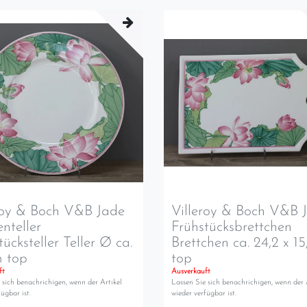
roy & Boch V&B Jade
Villeroy & Boch V&B 
nteller
Frühstücksbrettchen
tücksteller Teller Ø ca.
Brettchen ca. 24,2 x 1
m top
top
ft
Ausverkauft
 sich benachrichigen, wenn der Artikel
Lassen Sie sich benachrichigen, wenn der 
ügbar ist.
wieder verfügbar ist.