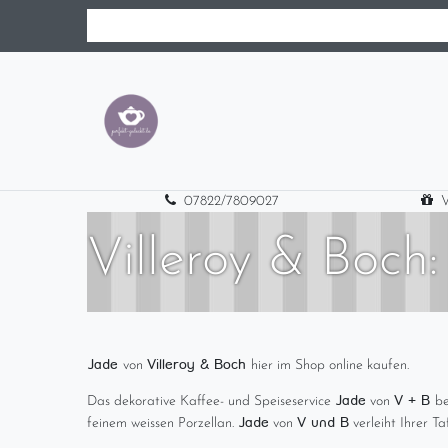
07822/7809027
V
Villeroy & Boch:
Jade
Villeroy & Boch
von
hier im Shop online kaufen.
Jade
V + B
Das dekorative Kaffee- und Speiseservice
von
be
Jade
V und B
feinem weissen Porzellan.
von
verleiht Ihrer Taf