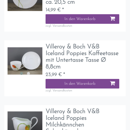
ca. 20,5 cm
14,99 € *
In den Warenkorb
zzgl.
Versandkosten
Villeroy & Boch V&B
Iceland Poppies Kaffeetasse
mit Untertasse Tasse Ø
8,8cm
23,99 € *
In den Warenkorb
zzgl.
Versandkosten
Villeroy & Boch V&B
Iceland Poppies
Milchkännchen