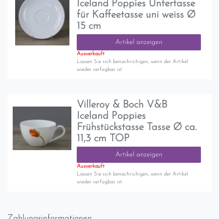
Iceland Poppies Untertasse
für Kaffeetasse uni weiss Ø
15 cm
Artikel anzeigen
Ausverkauft
Lassen Sie sich benachrichigen, wenn der Artikel
wieder verfügbar ist.
Villeroy & Boch V&B
Iceland Poppies
Frühstückstasse Tasse Ø ca.
11,3 cm TOP
Artikel anzeigen
Ausverkauft
Lassen Sie sich benachrichigen, wenn der Artikel
wieder verfügbar ist.
Zahlungsinformationen