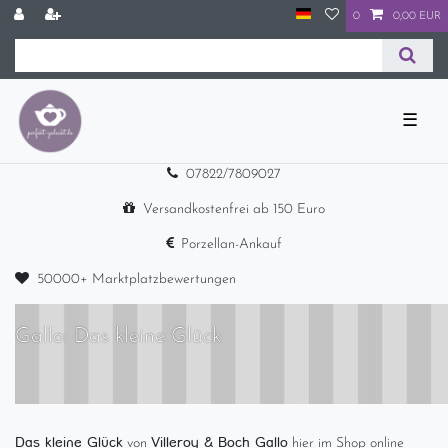
0
0,00 EUR
☰
07822/7809027
Versandkostenfrei ab 150 Euro
Porzellan-Ankauf
50000+ Marktplatzbewertungen
Gallo: Das kleine Glück
Das kleine Glück
Villeroy & Boch Gallo
von
hier im Shop online