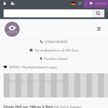
0
0,00 EUR
☰
07822/7809027
Versandkostenfrei ab 150 Euro
Porzellan-Ankauf
50000+ Marktplatzbewertungen
Villeroy & Boch: Design Naif
Design Naif von Villeroy & Boch
hier online shoppen.