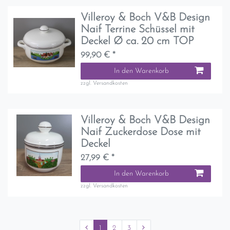
Villeroy & Boch V&B Design
Naif Terrine Schüssel mit
Deckel Ø ca. 20 cm TOP
99,90 € *
In den Warenkorb
zzgl.
Versandkosten
Villeroy & Boch V&B Design
Naif Zuckerdose Dose mit
Deckel
27,99 € *
In den Warenkorb
zzgl.
Versandkosten
1
2
3