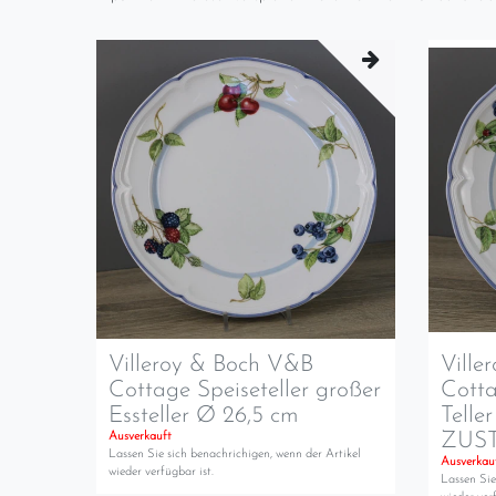
Villeroy & Boch V&B
Ville
Cottage Speiseteller großer
Cotta
Essteller Ø 26,5 cm
Telle
ZUS
Ausverkauft
Lassen Sie sich benachrichigen, wenn der Artikel
Ausverkau
wieder verfügbar ist.
Lassen Sie