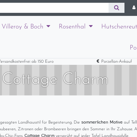
Villeroy & Boch
Rosenthal
Hutschenreut
Po
ersandkostenfrei ab 150 Euro
Porzellan-Ankauf
: Cottage Charm
sommerlichen Motive
gesagten Landhausstil für Begeisterung. Die
auf Tel
Blaubeeren, Zitronen oder Brombeeren bringen den Sommer in Ihr Zuhause. A
Cottage Charm
bby-Chic-Fans.
versprüht auf jeder Tafel Landhausidylle.