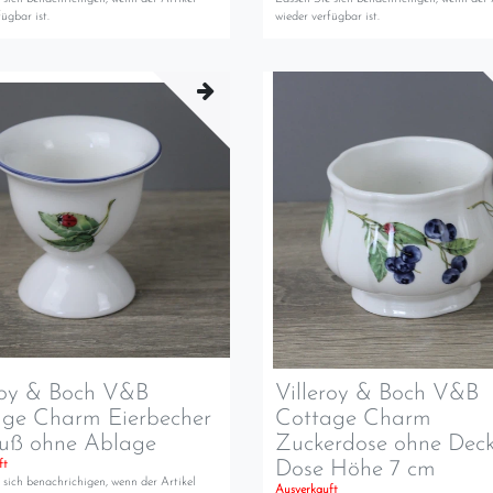
ügbar ist.
wieder verfügbar ist.
roy & Boch V&B
Villeroy & Boch V&B
age Charm Eierbecher
Cottage Charm
Fuß ohne Ablage
Zuckerdose ohne Deck
Dose Höhe 7 cm
ft
 sich benachrichigen, wenn der Artikel
Ausverkauft