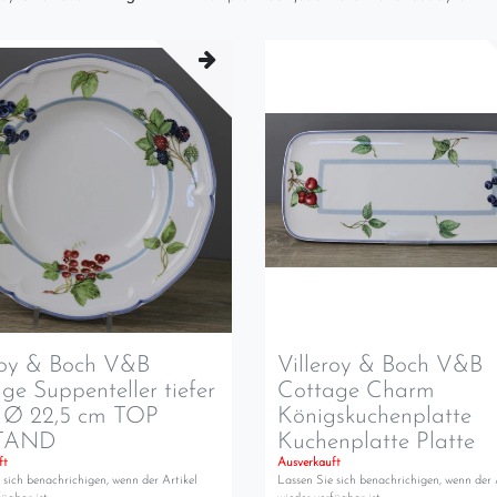
roy & Boch V&B
Villeroy & Boch V&B
ge Suppenteller tiefer
Cottage Charm
r Ø 22,5 cm TOP
Königskuchenplatte
TAND
Kuchenplatte Platte
ft
Ausverkauft
 sich benachrichigen, wenn der Artikel
Lassen Sie sich benachrichigen, wenn der 