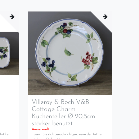
Villeroy & Boch V&B
Cottage Charm
Kuchenteller Ø 20,5cm
stärker benutzt
Ausverkauft
Artikel
Lassen Sie sich benachrichigen, wenn der Artikel