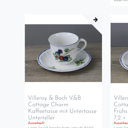
wieder verf
Villeroy & Boch V&B
Ville
Cottage Charm
Cott
Kaffeetasse mit Untertasse
Frühs
Unterteller
7,2 +
Ausverkauft
Ausverkau
Lassen Sie sich benachrichigen, wenn der Artikel
Lassen Sie