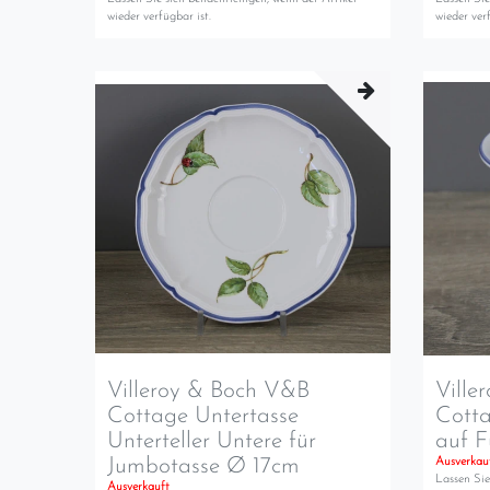
wieder verfügbar ist.
wieder verf
Villeroy & Boch V&B
Ville
Cottage Untertasse
Cott
Unterteller Untere für
auf 
Jumbotasse Ø 17cm
Ausverkau
Lassen Sie
Ausverkauft