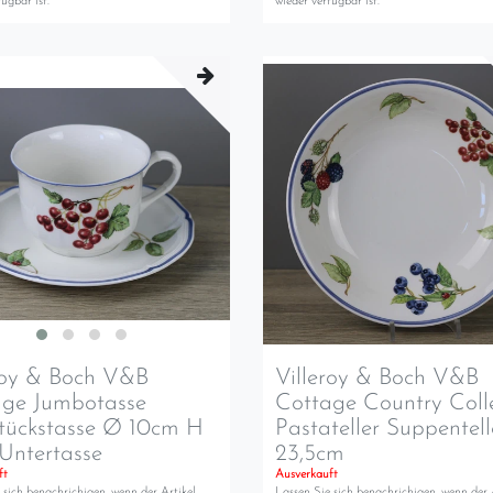
ügbar ist.
wieder verfügbar ist.
roy & Boch V&B
Villeroy & Boch V&B
age Jumbotasse
Cottage Country Coll
tückstasse Ø 10cm H
Pastateller Suppentel
 Untertasse
23,5cm
ft
Ausverkauft
 sich benachrichigen, wenn der Artikel
Lassen Sie sich benachrichigen, wenn der 