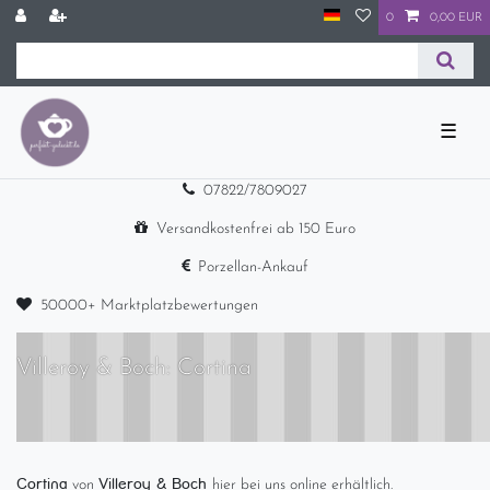
0
0,00 EUR
☰
07822/7809027
Versandkostenfrei ab 150 Euro
Porzellan-Ankauf
50000+ Marktplatzbewertungen
Villeroy & Boch: Cortina
Cortina
Villeroy & Boch
von
hier bei uns online erhältlich.