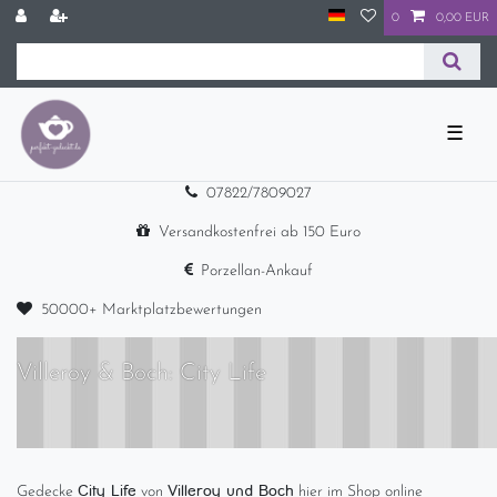
0
0,00 EUR
☰
07822/7809027
Versandkostenfrei ab 150 Euro
Porzellan-Ankauf
50000+ Marktplatzbewertungen
Villeroy & Boch: City Life
City Life
Villeroy und Boch
Gedecke
von
hier im Shop online