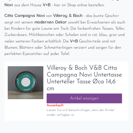
Novi
V+B
aus dem Hause
- hier im Shop online bestellen.
Citta Campagna Novi
Villeroy & Boch
von
- das bunte Geschirr
modernen Dekor
sorgt mit seinem
sowohl bei Erwachsenen als auch
bei Kindern für gute Laune am Tisch. Die farbenfrohen Tassen, Teller,
Zuckerdosen, Milchkännchen oder Schalen sind in rot, blau, grün und
V+B
vielen weiteren Farben erhältlich. Die
Geschirrteile sind mit
Blumen, Blättern oder Schmetterlingen verziert und sorgen für den
perfekten Eyecatcher auf jeder Tafel.
Villeroy & Boch V&B Citta
Campagna Novi Untertasse
Unterteller Tasse Øca 14,6
cm
Artikel anzeigen
Ausverkauft
Lassen Sie sich benachrichigen, wenn der Artikel
wieder verfügbar ist.