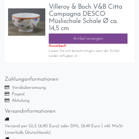
Villeroy & Boch V&B Citta
Campagna DESCO
Müslischale Schale Ø ca.
14,5 cm
Artikel anzeigen
Ausverkauft
Lassen Sie sich benachrichigen, wenn der Artikel
wieder verfügbar ist.
Zahlungsinformationen
Vorabüberweisung
Paypal
Abholung
Versandinformationen
Versand per GLS (6,90 Euro) oder DHL (8,49 Euro ) inkl. MwSt.
(innerhalb Deutschlands)