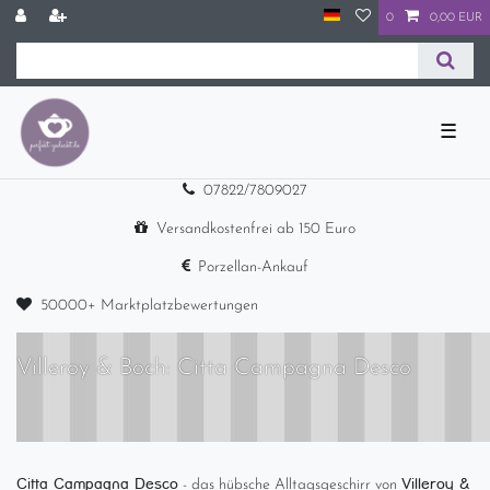
0
0,00 EUR
☰
07822/7809027
Versandkostenfrei ab 150 Euro
Porzellan-Ankauf
50000+ Marktplatzbewertungen
Villeroy & Boch: Citta Campagna Desco
Citta Campagna Desco
Villeroy &
- das hübsche Alltagsgeschirr von