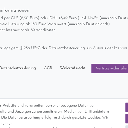
informationen
d per GLS (6,90 Euro) oder DHL (8,49 Euro ) inkl. MwSt. (innerhalb Deuts
freie Lieferung ab 150 Euro Warenwert (innerhalb Deutschlands)
cht Internationale Versandkosten
nterliegt gem. § 25a UStG der Differenzbesteuerung, ein Ausweis der Mehrwer
Daten­schutz­erklärung
AGB
Widerrufs­recht
Vertrag widerrufe
er Website und verarbeiten personenbezogene Daten von
nhalte und Anzeigen zu personalisieren, Medien von Drittanbietern
 Die Datenverarbeitung erfolgt erst durch gesetzte Cookies. Wir
enennen.