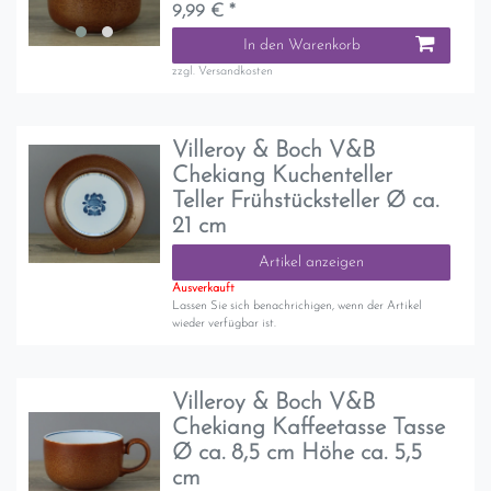
9,99 € *
In den Warenkorb
zzgl.
Versandkosten
Villeroy & Boch V&B
Chekiang Kuchenteller
Teller Frühstücksteller Ø ca.
21 cm
Artikel anzeigen
Ausverkauft
Lassen Sie sich benachrichigen, wenn der Artikel
wieder verfügbar ist.
Villeroy & Boch V&B
Chekiang Kaffeetasse Tasse
Ø ca. 8,5 cm Höhe ca. 5,5
cm