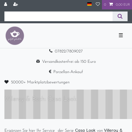
0
0,00 EUR
☰
07822/7809027
Versandkostenfrei ab 150 Euro
Porzellan-Ankauf
50000+ Marktplatzbewertungen
Villeroy & Boch: Casa Look
Casa Look
Villeroy &
Ergänzen Sie hier Ihr Service
der Serie
von