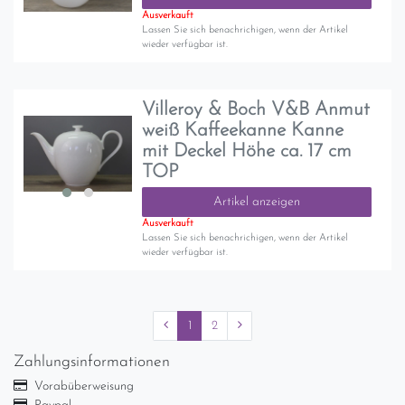
Ausverkauft
Lassen Sie sich benachrichigen, wenn der Artikel
wieder verfügbar ist.
Villeroy & Boch V&B Anmut
weiß Kaffeekanne Kanne
mit Deckel Höhe ca. 17 cm
TOP
Artikel anzeigen
Ausverkauft
Lassen Sie sich benachrichigen, wenn der Artikel
wieder verfügbar ist.
1
2
Zahlungsinformationen
Vorabüberweisung