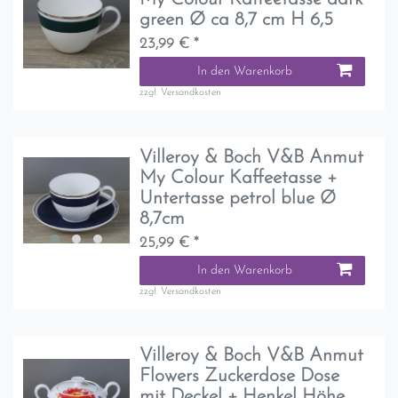
green Ø ca 8,7 cm H 6,5
23,99 € *
In den Warenkorb
zzgl.
Versandkosten
Villeroy & Boch V&B Anmut
My Colour Kaffeetasse +
Untertasse petrol blue Ø
8,7cm
25,99 € *
In den Warenkorb
zzgl.
Versandkosten
Villeroy & Boch V&B Anmut
Flowers Zuckerdose Dose
mit Deckel + Henkel Höhe