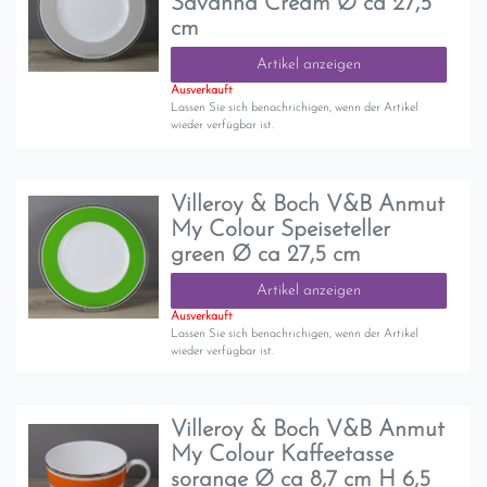
Savanna Cream Ø ca 27,5
cm
Artikel anzeigen
Ausverkauft
Lassen Sie sich benachrichigen, wenn der Artikel
wieder verfügbar ist.
Villeroy & Boch V&B Anmut
My Colour Speiseteller
green Ø ca 27,5 cm
Artikel anzeigen
Ausverkauft
Lassen Sie sich benachrichigen, wenn der Artikel
wieder verfügbar ist.
Villeroy & Boch V&B Anmut
My Colour Kaffeetasse
sorange Ø ca 8,7 cm H 6,5