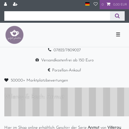
0
0,00 EUR
☰
07822/7809027
Versandkostenfrei ab 150 Euro
Porzellan-Ankauf
50000+ Marktplatzbewertungen
Villeroy & Boch: Anmut
Anmut
Villeroy
Hier im Shop online erhältlich: Geschirr der Serie
von