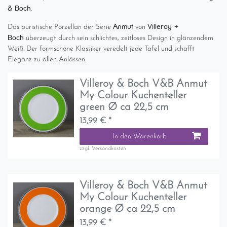
& Boch
.
Anmut
Villeroy +
Das puristische Porzellan der Serie
von
Boch
überzeugt durch sein schlichtes, zeitloses Design in glänzendem
Weiß. Der formschöne Klassiker veredelt jede Tafel und schafft
Eleganz zu allen Anlässen.
Villeroy & Boch V&B Anmut
My Colour Kuchenteller
green Ø ca 22,5 cm
13,99 € *
In den Warenkorb
zzgl.
Versandkosten
Villeroy & Boch V&B Anmut
My Colour Kuchenteller
orange Ø ca 22,5 cm
13,99 € *