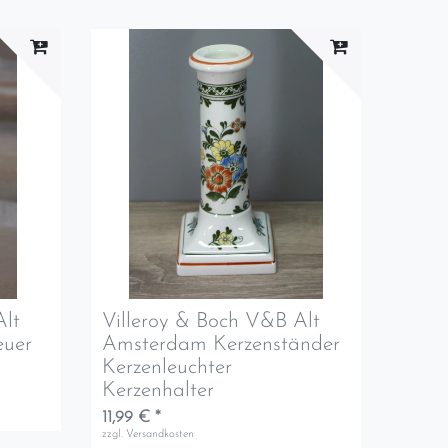
Alt
Villeroy & Boch V&B Alt
euer
Amsterdam Kerzenständer
Kerzenleuchter
Kerzenhalter
11,99 € *
zzgl.
Versandkosten