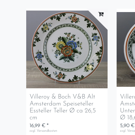
Villeroy & Boch V&B Alt
Ville
Amsterdam Speiseteller
Amste
Essteller Teller Ø ca 26,5
Unter
cm
Ø 18,
16,99 € *
5,90 €
zzgl.
Versandkosten
zzgl.
Vers