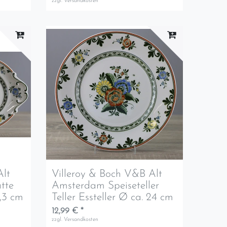
zzgl.
Versandkosten
Alt
Villeroy & Boch V&B Alt
tte
Amsterdam Speiseteller
3,3 cm
Teller Essteller Ø ca. 24 cm
12,99 € *
zzgl.
Versandkosten