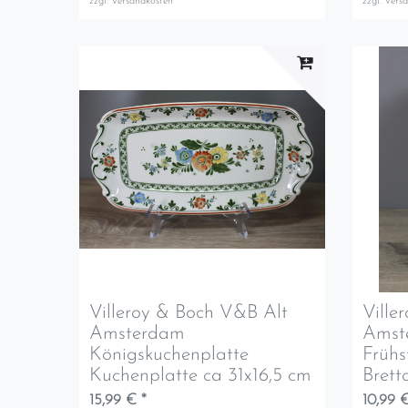
zzgl.
Versandkosten
zzgl.
Vers
Villeroy & Boch V&B Alt
Ville
Amsterdam
Amst
Königskuchenplatte
Frühs
Kuchenplatte ca 31x16,5 cm
Brett
15,99 € *
10,99 €