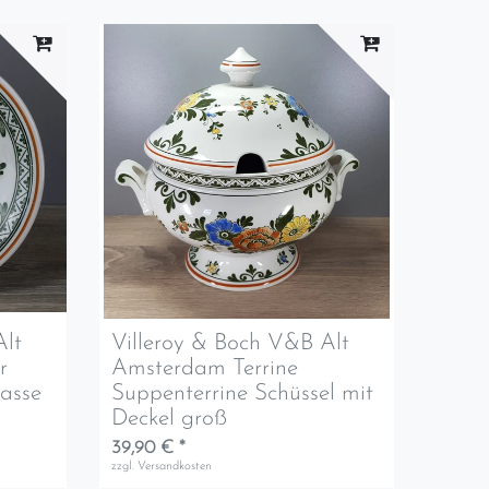
Alt
Villeroy & Boch V&B Alt
r
Amsterdam Terrine
tasse
Suppenterrine Schüssel mit
Deckel groß
39,90 € *
zzgl.
Versandkosten