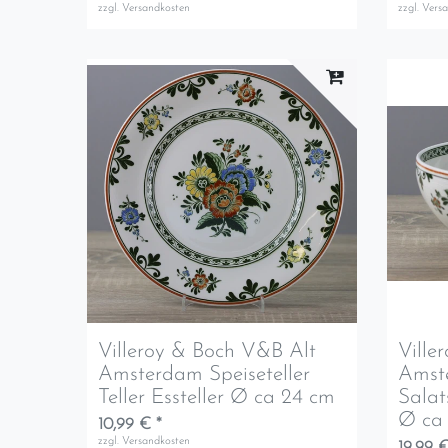
zzgl.
Versandkosten
zzgl.
Vers
Villeroy & Boch V&B Alt
Ville
Amsterdam Speiseteller
Amst
Teller Essteller Ø ca 24 cm
Salat
Ø ca
10,99 € *
zzgl.
Versandkosten
19,99 €