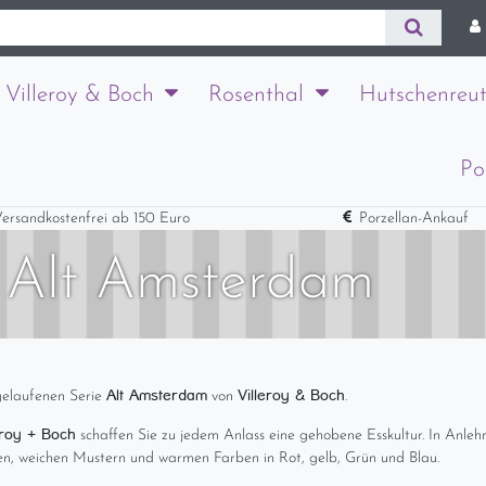
Villeroy & Boch
Rosenthal
Hutschenreut
Po
ersandkostenfrei ab 150 Euro
Porzellan-Ankauf
: Alt Amsterdam
Alt Amsterdam
Villeroy & Boch
sgelaufenen Serie
von
.
eroy + Boch
schaffen Sie zu jedem Anlass eine gehobene Esskultur. In Anlehn
men, weichen Mustern und warmen Farben in Rot, gelb, Grün und Blau.