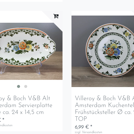
roy & Boch V&B Alt
Villeroy & Boch V&B 
rdam Servierplatte
Amsterdam Kuchentel
e ca. 24 x 14,5 cm
Frühstücksteller Ø ca.
TOP
 *
andkosten
6,99 € *
zzgl.
Versandkosten