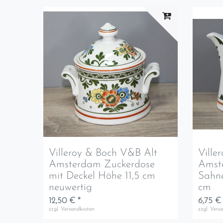
Villeroy & Boch V&B Alt
Ville
Amsterdam Zuckerdose
Amst
mit Deckel Höhe 11,5 cm
Sahne
neuwertig
cm
12,50 € *
6,75 €
zzgl.
Versandkosten
zzgl.
Vers