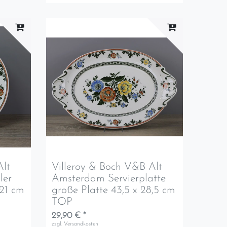
Alt
Villeroy & Boch V&B Alt
ler
Amsterdam Servierplatte
 21 cm
große Platte 43,5 x 28,5 cm
TOP
29,90 € *
zzgl.
Versandkosten