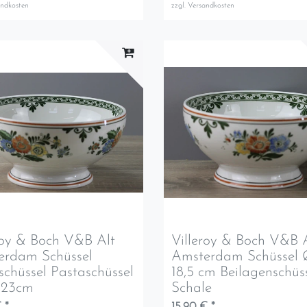
andkosten
zzgl.
Versandkosten
roy & Boch V&B Alt
Villeroy & Boch V&B 
erdam Schüssel
Amsterdam Schüssel 
schüssel Pastaschüssel
18,5 cm Beilagenschüs
 23cm
Schale
 *
15,90 € *