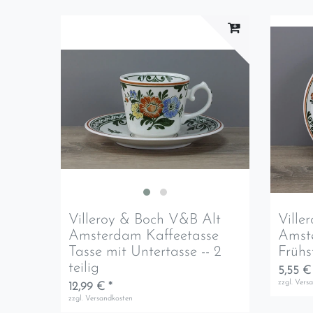
Villeroy & Boch V&B Alt
Ville
Amsterdam Kaffeetasse
Amst
Tasse mit Untertasse -- 2
Frühs
teilig
5,55 €
zzgl.
Vers
12,99 € *
zzgl.
Versandkosten