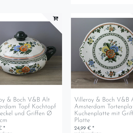
roy & Boch V&B Alt
Villeroy & Boch V&B 
erdam Topf Kochtopf
Amsterdam Tortenpla
eckel und Griffen Ø
Kuchenplatte mit Grif
2cm
Platte
€ *
24,99 € *