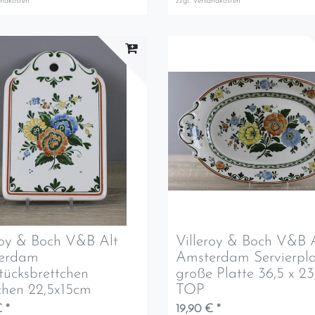
andkosten
zzgl.
Versandkosten
roy & Boch V&B Alt
Villeroy & Boch V&B 
erdam
Amsterdam Servierpla
tücksbrettchen
große Platte 36,5 x 2
chen 22,5x15cm
TOP
 *
19,90 € *