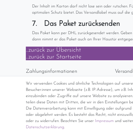
Der Inhalt im Karton darf nicht lose sein oder rutschen.
optimalen Schutz bietet. Das Versandlabel muss auf die gr
7. Das Paket zurücksenden
Das Paket kann per DHL zurückgesendet werden. Geben Sie
dann nimmt er das Paket auch an Ihrer Haustür entgegen
...zurück zur Übersicht
...zurück zur Startseite
Zahlungsinformationen
Versand
Vorabüberweisung
Versan
Wir verwenden Cookies und ähnliche Technologien auf unser
Paypal
kosten
Besucher:innen unserer Webseite (z.B. IP-Adresse), um z.B. I
Abholung
Übersi
einzubinden oder Zugriffe auf unsere Website zu analysieren.
teilen diese Daten mit Dritten, die wir in den Einstellungen b
Die Datenverarbeitung kann mit Einwilligung oder aufgrund e
*Endpreis inkl. MwSt. (Dieser Artikel u
oder abgelehnt werden. Es besteht das Recht, nicht einzuwill
oder zu widerrufen. Beachten Sie unser
Impressum
und weiter
Daten­schutz­erklärung
.
Impressum