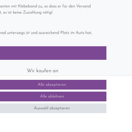
 Kanten mit Klebeband zu, so dass er für den Versand
, es ist keine Zuzahlung nötig!
ad unterwegs ist und ausreichend Platz im Auto hat,
Wir kaufen an
chlands)
Sie haben zuviel Porzellan im Schrank? Gerne
Alle akzeptieren
kaufen wir dieses an. Einfach unverbindliches
Angebot anfordern.
Alle ablehnen
Auswahl akzeptieren
tsteuer auf der Rechnung erfolgt nicht.)
SEHR GUT
5 / 5
aus 1414 Bewertungen
bei: ebay.de,
shopvote.de
Kontakt
n