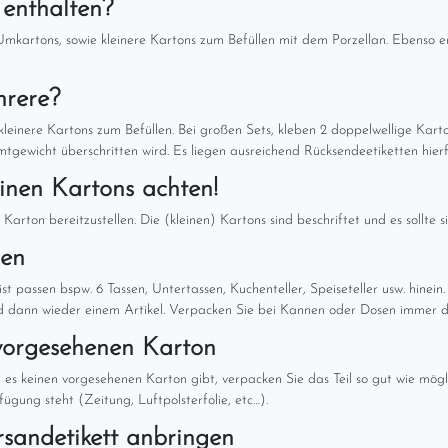
 enthalten?
mkartons, sowie kleinere Kartons zum Befüllen mit dem Porzellan. Ebenso en
hrere?
kleinere Kartons zum Befüllen. Bei großen Sets, kleben 2 doppelwellige Karto
tgewicht überschritten wird. Es liegen ausreichend Rücksendeetiketten hierf
inen Kartons achten!
rton bereitzustellen. Die (kleinen) Kartons sind beschriftet und es sollte sic
len
t passen bspw. 6 Tassen, Untertassen, Kuchenteller, Speiseteller usw. hinein.
 dann wieder einem Artikel. Verpacken Sie bei Kannen oder Dosen immer de
 vorgesehenen Karton
der es keinen vorgesehenen Karton gibt, verpacken Sie das Teil so gut wie mö
ügung steht (Zeitung, Luftpolsterfolie, etc…).
sandetikett anbringen