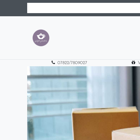
07822/7809027
V