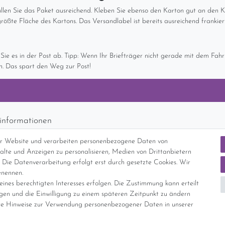
 Füllen Sie das Paket ausreichend. Kleben Sie ebenso den Karton gut an den
ößte Fläche des Kartons. Das Versandlabel ist bereits ausreichend frankiert
 es in der Post ab. Tipp: Wenn Ihr Briefträger nicht gerade mit dem Fahrr
. Das spart den Weg zur Post!
informationen
d per GLS (6,90 Euro) oder DHL (8,49 Euro ) inkl. MwSt. (innerhalb Deuts
er Website und verarbeiten personenbezogene Daten von
freie Lieferung ab 150 Euro Warenwert (innerhalb Deutschlands)
nhalte und Anzeigen zu personalisieren, Medien von Drittanbietern
cht Internationale Versandkosten
 Die Datenverarbeitung erfolgt erst durch gesetzte Cookies. Wir
enennen.
ines berechtigten Interesses erfolgen. Die Zustimmung kann erteilt
nterliegt gem. § 25a UStG der Differenzbesteuerung, ein Ausweis der Mehrwer
igen und die Einwilligung zu einem späteren Zeitpunkt zu ändern
e Hinweise zur Verwendung personenbezogener Daten in unserer
Daten­schutz­erklärung
AGB
Widerrufs­recht
Vertrag widerrufe