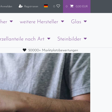
Anmelden
Registrieren
0
0
0,00 EUR
her
weitere Hersteller
Glas
rzellanteile nach Art
Steinbilder
50000+ Marktplatzbewertungen