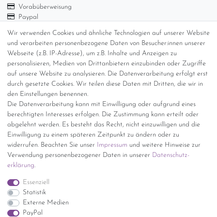
Vorabüberweisung
Paypal
Abholung
Wir verwenden Cookies und ähnliche Technologien auf unserer Website
und verarbeiten personenbezogene Daten von Besucher:innen unserer
Versandinformationen
Webseite (z.B. IP-Adresse), um z.B. Inhalte und Anzeigen zu
personalisieren, Medien von Drittanbietern einzubinden oder Zugriffe
Versand per GLS (6,90 Euro) oder DHL (8,49 Euro ) inkl. MwSt.
auf unsere Website zu analysieren. Die Datenverarbeitung erfolgt erst
(innerhalb Deutschlands)
durch gesetzte Cookies. Wir teilen diese Daten mit Dritten, die wir in
den Einstellungen benennen.
kostenfreie Lieferung ab 150 Euro Warenwert (innerhalb
Die Datenverarbeitung kann mit Einwilligung oder aufgrund eines
Deutschlands)
berechtigten Interesses erfolgen. Die Zustimmung kann erteilt oder
Übersicht Internationale Versandkosten
abgelehnt werden. Es besteht das Recht, nicht einzuwilligen und die
Wir kaufen an
Einwilligung zu einem späteren Zeitpunkt zu ändern oder zu
widerrufen. Beachten Sie unser
Impressum
und weitere Hinweise zur
Sie haben zuviel Porzellan im Schrank? Gerne kaufen wir dieses an.
Verwendung personenbezogener Daten in unserer
Daten­schutz­
Einfach unverbindliches Angebot anfordern.
erklärung
.
*Endpreis inkl. MwSt. (Dieser Artikel unterliegt gem. § 25a
Essenziell
UStG der Differenzbesteuerung, ein Ausweis der
Statistik
Mehrwertsteuer auf der Rechnung erfolgt nicht.)
Externe Medien
PayPal