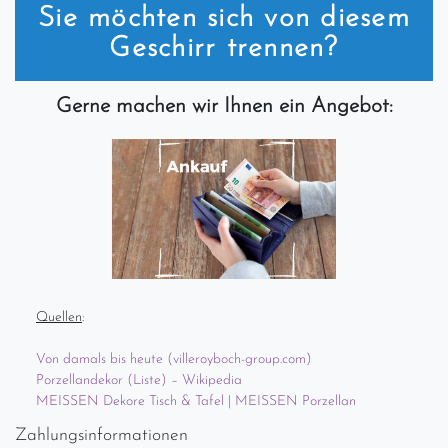
Sie möchten sich von diesem
Geschirr trennen?
Gerne machen wir Ihnen ein Angebot:
Quellen
:
Von damals bis heute (villeroyboch-group.com)
Porzellandekor (Liste) – Wikipedia
MEISSEN Dekore Tisch & Tafel | MEISSEN Porzellan
Zahlungsinformationen