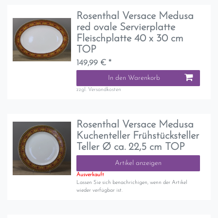
Rosenthal Versace Medusa
red ovale Servierplatte
Fleischplatte 40 x 30 cm
TOP
149,99 € *
In den Warenkorb
zzgl.
Versandkosten
Rosenthal Versace Medusa
Kuchenteller Frühstücksteller
Teller Ø ca. 22,5 cm TOP
Artikel anzeigen
Ausverkauft
Lassen Sie sich benachrichigen, wenn der Artikel
wieder verfügbar ist.