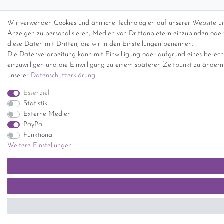
Wir verwenden Cookies und ähnliche Technologien auf unserer Website un
Anzeigen zu personalisieren, Medien von Drittanbietern einzubinden oder 
diese Daten mit Dritten, die wir in den Einstellungen benennen.
Die Datenverarbeitung kann mit Einwilligung oder aufgrund eines berecht
einzuwilligen und die Einwilligung zu einem späteren Zeitpunkt zu änder
unserer
Daten­schutz­erklärung
.
Essenziell
Statistik
Externe Medien
PayPal
Funktional
Weitere Einstellungen
SEHR GUT
(5 / 5)
aus
1414
Bewertungen bei: ebay.de, shopvote.de ⓘ
Informationen zur Echtheit der Bewertungen