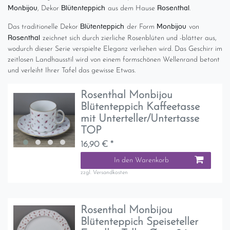
Monbijou
Blütenteppich
Rosenthal
, Dekor
aus dem Hause
.
Blütenteppich
Monbijou
Das traditionelle Dekor
der Form
von
Rosenthal
zeichnet sich durch zierliche Rosenblüten und -blätter aus,
wodurch dieser Serie verspielte Eleganz verliehen wird. Das Geschirr im
zeitlosen Landhausstil wird von einem formschönen Wellenrand betont
und verleiht Ihrer Tafel das gewisse Etwas.
Rosenthal Monbijou
Blütenteppich Kaffeetasse
mit Unterteller/Untertasse
TOP
16,90 € *
In den Warenkorb
zzgl.
Versandkosten
Rosenthal Monbijou
Blütenteppich Speiseteller