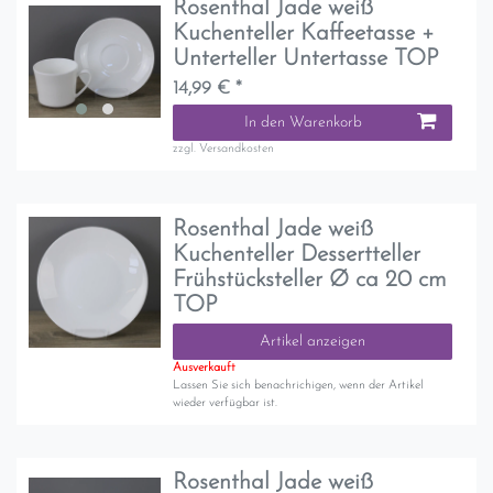
Rosenthal Jade weiß
Kuchenteller Kaffeetasse +
Unterteller Untertasse TOP
14,99 € *
In den Warenkorb
zzgl.
Versandkosten
Rosenthal Jade weiß
Kuchenteller Dessertteller
Frühstücksteller Ø ca 20 cm
TOP
Artikel anzeigen
Ausverkauft
Lassen Sie sich benachrichigen, wenn der Artikel
wieder verfügbar ist.
Rosenthal Jade weiß