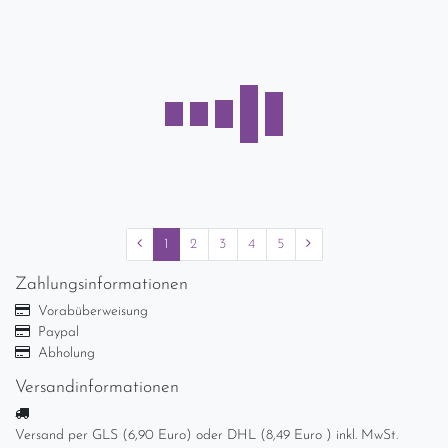
Rosenthal Asimmetria
Schiefer Servierplatte
länglich Platte ca. 39,5 x
18,5 cm
29,90 € *
In den Warenkorb
zzgl.
Versandkosten
Rosenthal Asimmetria
Goldblume Servierplatte
Platte Beilageplatte 28,6 x
20,5 cm
22,99 € *
In den Warenkorb
zzgl.
Versandkosten