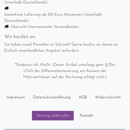
Rosenthal Asimmetria
Goldblume Servierplatte
Platte Gemüseplatte ca.
35x25,3 cm
24,99 € *
In den Warenkorb
zzgl.
Versandkosten
Rosenthal Asimmetria Blaue
Welle Tortenplatte große
Platte Ø ca. 32 cm
29,99 € *
In den Warenkorb
zzgl.
Versandkosten