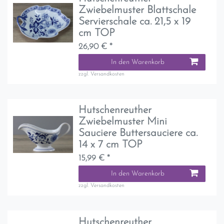
Zwiebelmuster Blattschale
Servierschale ca. 21,5 x 19
cm TOP
26,90 € *
In den Warenkorb
zzgl.
Versandkosten
Hutschenreuther
Zwiebelmuster Mini
Sauciere Buttersauciere ca.
14 x 7 cm TOP
15,99 € *
In den Warenkorb
zzgl.
Versandkosten
Hutschenreuther