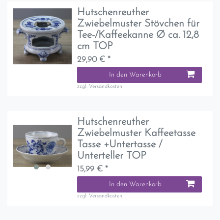
Hutschenreuther
Zwiebelmuster Stövchen für
Tee-/Kaffeekanne Ø ca. 12,8
cm TOP
29,90 € *
In den Warenkorb
zzgl.
Versandkosten
Hutschenreuther
Zwiebelmuster Kaffeetasse
Tasse +Untertasse /
Unterteller TOP
15,99 € *
In den Warenkorb
zzgl.
Versandkosten