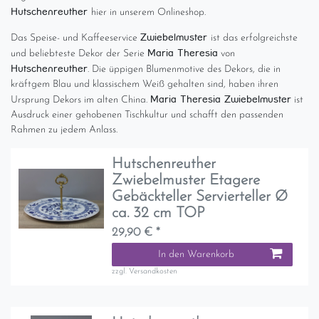
Hutschenreuther
hier in unserem Onlineshop.
Zwiebelmuster
Das Speise- und Kaffeeservice
ist das erfolgreichste
Maria Theresia
und beliebteste Dekor der Serie
von
Hutschenreuther
. Die üppigen Blumenmotive des Dekors, die in
kräftgem Blau und klassischem Weiß gehalten sind, haben ihren
Maria Theresia Zwiebelmuster
Ursprung Dekors im alten China.
ist
Ausdruck einer gehobenen Tischkultur und schafft den passenden
Rahmen zu jedem Anlass.
Hutschenreuther
Zwiebelmuster Etagere
Gebäckteller Servierteller Ø
ca. 32 cm TOP
29,90 € *
In den Warenkorb
zzgl.
Versandkosten