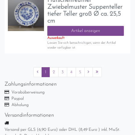
Hutschenreuther
Zwiebelmuster Suppenteller
tiefer Teller groß Ø ca. 25,5
cm
Artikel anzeigen
Ausverkauft
Lassen Sie sich benachrichigen, wenn der Artikel
wieder verfügbar ist.
1
2
3
4
5
Zahlungsinformationen
Vorabüberweisung
Paypal
Abholung
Versandinformationen
Versand per GLS (6,90 Euro) oder DHL (8,49 Euro ) inkl. MwSt.